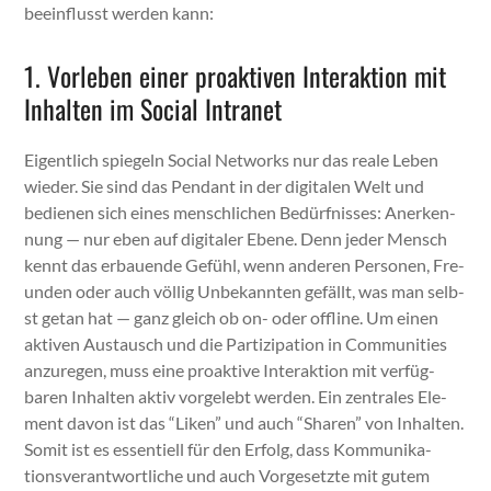
bee­in­flusst wer­den kann:
1. Vorleben einer proaktiven Interaktion mit
Inhalten im Social Intranet
Eigentlich spiegeln Social Net­works nur das reale Leben
wieder. Sie sind das Pen­dant in der dig­i­tal­en Welt und
bedi­enen sich eines men­schlichen Bedürfniss­es: Anerken­
nung — nur eben auf dig­i­taler Ebene. Denn jed­er Men­sch
ken­nt das erbauende Gefühl, wenn anderen Per­so­n­en, Fre­
un­den oder auch völ­lig Unbekan­nten gefällt, was man selb­
st getan hat — ganz gle­ich ob on- oder offline. Um einen
aktiv­en Aus­tausch und die Par­tizipa­tion in Com­mu­ni­ties
anzure­gen, muss eine proak­tive Inter­ak­tion mit ver­füg­
baren Inhal­ten aktiv vorgelebt wer­den. Ein zen­trales Ele­
ment davon ist das “Liken” und auch “Sharen” von Inhal­ten.
Somit ist es essen­tiell für den Erfolg, dass Kom­mu­nika­
tionsver­ant­wortliche und auch Vorge­set­zte mit gutem