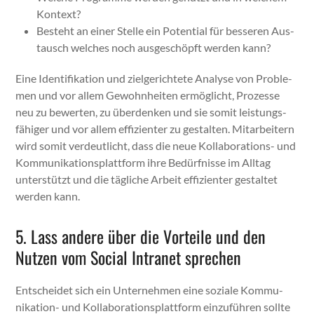
Kon­text?
Beste­ht an ein­er Stelle ein Poten­tial für besseren Aus­
tausch welch­es noch aus­geschöpft wer­den kann?
Eine Iden­ti­fika­tion und ziel­gerichtete Analyse von Prob­le­
men und vor allem Gewohn­heit­en ermöglicht, Prozesse
neu zu bew­erten, zu über­denken und sie somit leis­tungs­
fähiger und vor allem effizien­ter zu gestal­ten. Mitar­beit­ern
wird somit verdeut­licht, dass die neue Kol­lab­o­ra­tions- und
Kom­mu­nika­tion­splat­tform ihre Bedürfnisse im All­t­ag
unter­stützt und die tägliche Arbeit effizien­ter gestal­tet
wer­den kann.
5. Lass andere über die Vorteile und den
Nutzen vom Social Intranet sprechen
Entschei­det sich ein Unternehmen eine soziale Kom­mu­
nika­tion- und Kol­lab­o­ra­tionsplat­tform einzuführen sollte