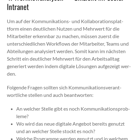
Intranet
Um auf der Kom­mu­nika­tions- und Kol­lab­o­ra­tionsplat­
tform einen deut­lichen Nutzen und Mehrw­ert für die
Mitar­beit­er erkennbar zu machen, müssen zuerst die
unter­schiedlichen Work­flows der Mitar­beit­er, Teams und
Abteilun­gen analysiert wer­den. Somit kann im näch­sten
Schritt ein deut­lich­er Mehrw­ert für den Arbeit­sall­t­ag
gener­iert wer­den indem dig­i­tale Lösun­gen aufgezeigt wer­
den.
Fol­gende Fra­gen soll­ten sich Kom­mu­nika­tionsver­ant­
wortliche stellen und auch beant­worten:
An welch­er Stelle gibt es noch Kom­mu­nika­tion­sprob­
leme?
Wo wird das neue dig­i­tale Ange­bot bere­its genutzt
und an welch­er Stelle stockt es noch?
Welche Pro­gramme wer­den genutzt und in welchem