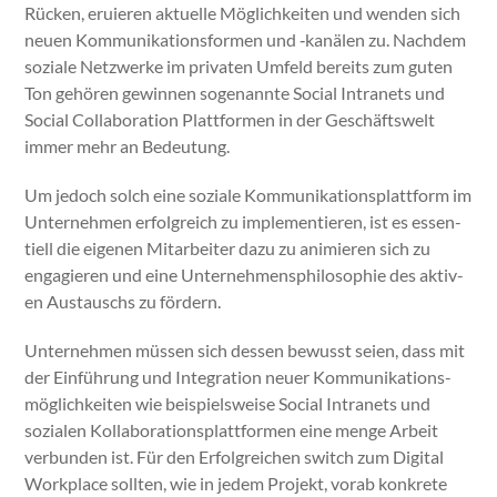
Rück­en, eruieren aktuelle Möglichkeit­en und wen­den sich
neuen Kom­mu­nika­tions­for­men und ‑kanälen zu. Nach­dem
soziale Net­zw­erke im pri­vat­en Umfeld bere­its zum guten
Ton gehören gewin­nen soge­nan­nte Social Intranets und
Social Col­lab­o­ra­tion Plat­tfor­men in der Geschäftswelt
immer mehr an Bedeu­tung.
Um jedoch solch eine soziale Kom­mu­nika­tion­splat­tform im
Unternehmen erfol­gre­ich zu imple­men­tieren, ist es essen­
tiell die eige­nen Mitar­beit­er dazu zu ani­mieren sich zu
engagieren und eine Unternehmen­sphiloso­phie des aktiv­
en Aus­tauschs zu fördern.
Unternehmen müssen sich dessen bewusst seien, dass mit
der Ein­führung und Inte­gra­tion neuer Kom­mu­nika­tion­s­
möglichkeit­en wie beispiel­sweise Social Intranets und
sozialen Kol­lab­o­ra­tionsplat­tfor­men eine menge Arbeit
ver­bun­den ist. Für den Erfol­gre­ichen switch zum Dig­i­tal
Work­place soll­ten, wie in jedem Pro­jekt, vor­ab konkrete