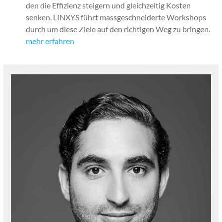
den die Effizienz steigern und gle­ichzeit­ig Kosten
senken. LINXYS führt mass­geschnei­derte Work­shops
durch um diese Ziele auf den richti­gen Weg zu brin­gen.
mehr erfahren