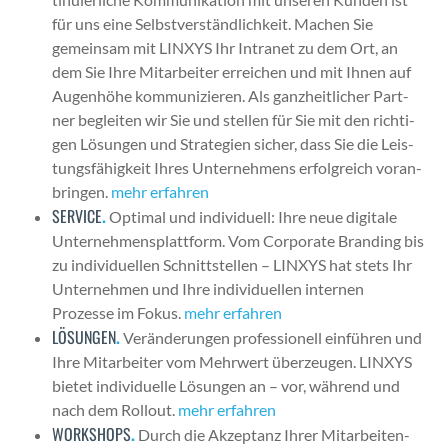
für uns eine Selb­stver­ständlichkeit. Machen Sie
gemein­sam mit LINXYS Ihr Intranet zu dem Ort, an
dem Sie Ihre Mitar­beit­er erre­ichen und mit Ihnen auf
Augen­höhe kom­mu­nizieren. Als ganzheitlich­er Part­
ner begleit­en wir Sie und stellen für Sie mit den richti­
gen Lösun­gen und Strate­gien sich­er, dass Sie die Leis­
tungs­fähigkeit Ihres Unternehmens erfol­gre­ich voran­
brin­gen.
mehr erfahren
SERVICE
.
Opti­mal und indi­vidu­ell: Ihre neue dig­i­tale
Unternehmen­splat­tform. Vom Cor­po­rate Brand­ing bis
zu indi­vidu­ellen Schnittstellen – LINXYS hat stets Ihr
Unternehmen und Ihre indi­vidu­ellen inter­nen
Prozesse im Fokus.
mehr erfahren
LÖSUNGEN
.
Verän­derun­gen pro­fes­sionell ein­führen und
Ihre Mitar­beit­er vom Mehrw­ert überzeu­gen. LINXYS
bietet indi­vidu­elle Lösun­gen an – vor, während und
nach dem Roll­out.
mehr erfahren
WORKSHOPS
.
Durch die Akzep­tanz Ihrer Mitar­bei­t­en­