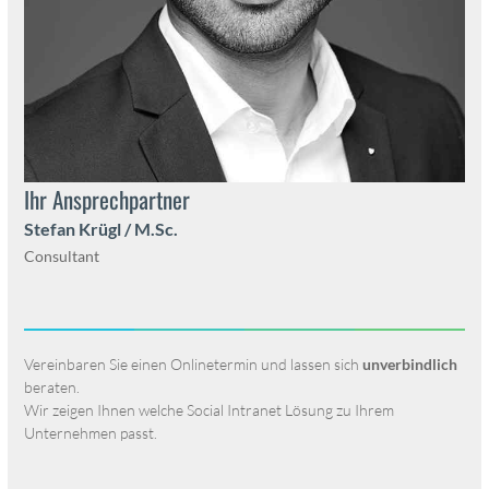
Ihr Ansprech­part­ner
Ste­fan Krügl / M.Sc.
Con­sul­tant
Vere­in­baren Sie einen Onlineter­min und lassen sich
unverbindlich
berat­en.
Wir zeigen Ihnen welche Social Intranet Lösung zu Ihrem
Unternehmen passt.