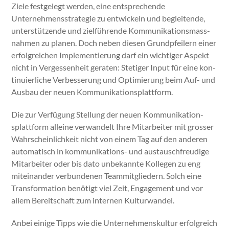
Ziele fest­gelegt wer­den, eine entsprechende
Unternehmensstrate­gie zu entwick­eln und beglei­t­ende,
unter­stützende und zielführende Kom­mu­nika­tion­s­mass­
nah­men zu pla­nen. Doch neben diesen Grundpfeil­ern ein­er
erfol­gre­ichen Imple­men­tierung darf ein wichtiger Aspekt
nicht in Vergessen­heit ger­at­en: Stetiger Input für eine kon­
tinuier­liche Verbesserung und Opti­mierung beim Auf- und
Aus­bau der neuen Kom­mu­nika­tion­splat­tform.
Die zur Ver­fü­gung Stel­lung der neuen Kom­mu­nika­tion­
splat­tform alleine ver­wan­delt Ihre Mitar­beit­er mit gross­er
Wahrschein­lichkeit nicht von einem Tag auf den anderen
automa­tisch in kom­mu­nika­tions- und aus­tauschfreudi­ge
Mitar­beit­er oder bis dato unbekan­nte Kol­le­gen zu eng
miteinan­der ver­bun­de­nen Team­mit­gliedern. Solch eine
Trans­for­ma­tion benötigt viel Zeit, Engage­ment und vor
allem Bere­itschaft zum inter­nen Kul­tur­wan­del.
Anbei einige Tipps wie die Unternehmen­skul­tur erfol­gre­ich