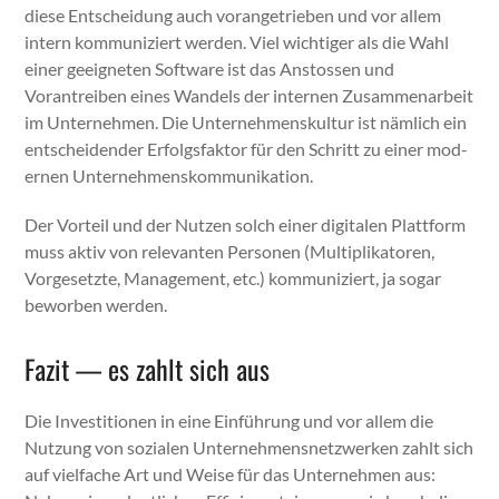
diese Entschei­dung auch vor­angetrieben und vor allem
intern kom­mu­niziert wer­den. Viel wichtiger als die Wahl
ein­er geeigneten Soft­ware ist das Anstossen und
Vorantreiben eines Wan­dels der inter­nen Zusam­me­nar­beit
im Unternehmen. Die Unternehmen­skul­tur ist näm­lich ein
entschei­den­der Erfol­gs­fak­tor für den Schritt zu ein­er mod­
er­nen Unternehmen­skom­mu­nika­tion.
Der Vorteil und der Nutzen solch ein­er dig­i­tal­en Plat­tform
muss aktiv von rel­e­van­ten Per­so­n­en (Mul­ti­p­lika­toren,
Vorge­set­zte, Man­age­ment, etc.) kom­mu­niziert, ja sog­ar
bewor­ben wer­den.
Fazit — es zahlt sich aus
Die Investi­tio­nen in eine Ein­führung und vor allem die
Nutzung von sozialen Unternehmen­snet­zw­erken zahlt sich
auf vielfache Art und Weise für das Unternehmen aus: