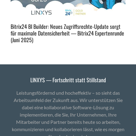
Bitrix24 BI Builder: Neues Zugriffsrechte-Update sorgt
für maximale Datensicherheit — Bitrix24 Expertenrunde
(Juni 2025)
LINXYS — Fortschritt statt Stillstand
Leistungsfördernd und hocheffektiv – so sieht das
Arbeitsumfeld der Zukunft aus. Wir unterstützen Sie
dabei eine kollaborative Software-Lösung zu
implementieren, die Sie, Ihr Unternehmen, Ihre
Mitarbeiter und Partner bereits heute so arbeiten,
kommunizieren und kollaborieren lässt, wie es morgen