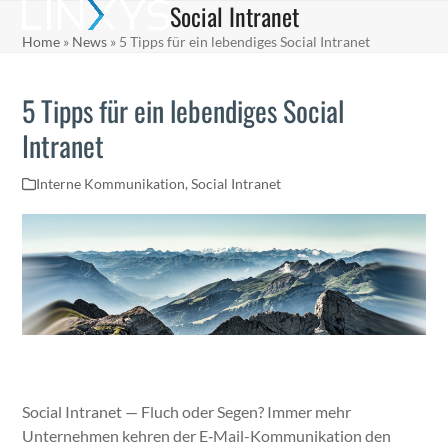
Social Intranet
Skip
Open
Close
to
Home
»
News
»
5 Tipps für ein lebendiges Social Intranet
mobile
mobile
content
menu
menu
5 Tipps für ein lebendiges Social
Intranet
Interne Kommunikation
,
Social Intranet
Social Intranet — Fluch oder Segen? Immer mehr
Unternehmen kehren der E‑Mail-Kom­mu­nika­tion den