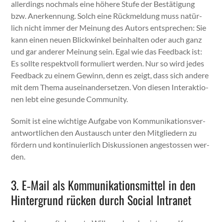
allerd­ings nochmals eine höhere Stufe der Bestä­ti­gung
bzw. Anerken­nung. Solch eine Rück­mel­dung muss natür­
lich nicht immer der Mei­n­ung des Autors entsprechen: Sie
kann einen neuen Blick­winkel bein­hal­ten oder auch ganz
und gar ander­er Mei­n­ung sein. Egal wie das Feed­back ist:
Es sollte respek­tvoll for­muliert wer­den. Nur so wird jedes
Feed­back zu einem Gewinn, denn es zeigt, dass sich andere
mit dem The­ma auseinan­der­set­zen. Von diesen Inter­ak­tio­
nen lebt eine gesunde Com­mu­ni­ty.
Somit ist eine wichtige Auf­gabe von Kom­mu­nika­tionsver­
ant­wortlichen den Aus­tausch unter den Mit­gliedern zu
fördern und kon­tinuier­lich Diskus­sio­nen angestossen wer­
den.
3. E‑Mail als Kommunikationsmittel in den
Hintergrund rücken durch Social Intranet