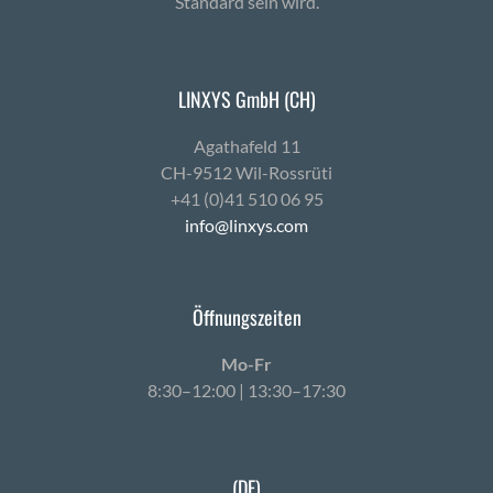
Standard sein wird.
LINXYS GmbH (CH)
Agath­afeld 11
CH-9512 Wil-Ross­rüti
+41 (0)41 510 06 95
info@linxys.com
Öffnungszeiten
Mo-Fr
8:30–12:00 | 13:30–17:30
(DE)