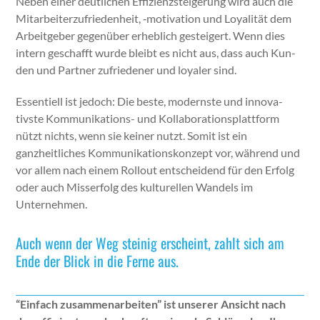
Neben ein­er deut­lichen Effizien­zsteigerung wird auch die
Mitar­beit­erzufrieden­heit, ‑moti­va­tion und Loy­al­ität dem
Arbeit­ge­ber gegenüber erhe­blich gesteigert. Wenn dies
intern geschafft wurde bleibt es nicht aus, dass auch Kun­
den und Part­ner zufrieden­er und loyaler sind.
Essen­tiell ist jedoch: Die beste, mod­ern­ste und inno­v­a­
tivste Kom­mu­nika­tions- und Kol­lab­o­ra­tionsplat­tform
nützt nichts, wenn sie kein­er nutzt. Somit ist ein
ganzheitlich­es Kom­mu­nika­tion­skonzept vor, während und
vor allem nach einem Roll­out entschei­dend für den Erfolg
oder auch Mis­ser­folg des kul­turellen Wan­dels im
Unternehmen.
Auch wenn der Weg steinig erscheint, zahlt sich am
Ende der Blick in die Ferne aus.
“Ein­fach zusam­me­nar­beit­en” ist unser­er Ansicht nach