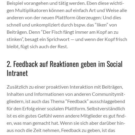
Beispiel vor­ange­hen und tätig wer­den. Eben diese wichti­
gen Mul­ti­p­lika­toren kön­nen auf ein­fach Art und Weise alle
anderen von der neuen Plat­tform überzeu­gen: Und dies
schnell und unkom­pliziert durch bspw. das “liken” von
Beiträ­gen. Denn “Der Fisch fängt immer am Kopf an zu
stinken”, besagt ein Sprich­wort — und wenn der Kopf frisch
bleibt, fügt sich auch der Rest.
2. Feedback auf Reaktionen geben im Social
Intranet
Zusät­zlich zu ein­er proak­tiv­en Inter­ak­tion mit Beiträ­gen,
Inhal­ten und Infor­ma­tio­nen von anderen Com­mu­ni­tymit­
gliedern, ist auch das The­ma “Feed­back” auss­chlaggebend
für den Erfolg ein­er sozialen Plat­tform. Selb­stver­ständlich
ist es ein gutes Gefühl wenn andere Mit­glieder es gut find­
en, was man gemacht hat. Wenn sie sich aber darüber hin­
aus noch die Zeit nehmen, Feed­back zu geben, ist das