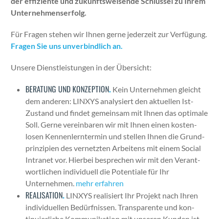
der effiziente und zukun­ftsweisende Schlüs­sel zu Ihrem
Unternehmenser­folg.
Für Fra­gen ste­hen wir Ihnen gerne jed­erzeit zur Ver­fü­gung.
Fra­gen Sie uns unverbindlich an.
Unsere Dien­stleis­tun­gen in der Über­sicht:
BERATUNG UND KONZEPTION
.
Kein Unternehmen gle­icht
dem anderen: LINXYS analysiert den aktuellen Ist-
Zus­tand und find­et gemein­sam mit Ihnen das opti­male
Soll. Gerne vere­in­baren wir mit Ihnen einen kosten­
losen Ken­nen­lern­ter­min und stellen Ihnen die Grund­
prinzip­i­en des ver­net­zten Arbeit­ens mit einem Social
Intranet vor. Hier­bei besprechen wir mit den Ver­ant­
wortlichen indi­vidu­ell die Poten­tiale für Ihr
Unternehmen.
mehr erfahren
REALISATION
.
LINXYS real­isiert Ihr Pro­jekt nach Ihren
indi­vidu­ellen Bedürfnis­sen. Trans­par­ente und kon­
tinuier­liche Kom­mu­nika­tion mit unseren Kun­den ist