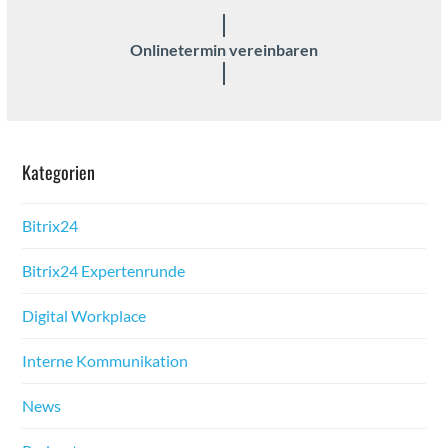
Onlineter­min vere­in­baren
Kat­e­gorien
Bitrix24
Bitrix24 Experten­runde
Dig­i­tal Work­place
Interne Kom­mu­nika­tion
News