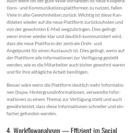
Auch wenn oft der gute Wille vorhan­den ist neue Koop­er­a­
tions- und Kom­mu­nika­tion­splat­tfor­men zu nutzen, fall­en
Viele in alte Gewohn­heit­en zurück. Wichtig ist diese Kan­
di­dat­en wieder auf die neue Plat­tform zurück­zu­holen und
von der gewohn­ten E‑Mail wegzubrin­gen. Dies gelingt
wenn immer wieder klar und deut­lich kom­mu­niziert wird,
dass die neue Plat­tform der zen­trale Dreh- und
Angelpunkt für einen Aus­tausch ist. Dies gelingt, wenn auf
der Plat­tform alle Infor­ma­tio­nen zur Ver­fü­gung gestellt
wer­den, wie es die Mitar­beit­er auch bish­er gewohnt waren
und für ihre alltägliche Arbeit benöti­gen.
Bess­er wäre wenn die Plat­tform deut­lich mehr Infor­ma­tio­
nen (bspw. Hin­ter­grund­in­for­ma­tio­nen, ver­wandte Infor­
ma­tio­nen zu einem The­ma) zur Ver­fü­gung stellt und auch
gewährleis­tet, dass diese Infor­ma­tio­nen schneller und ein­
fach­er gefun­den wer­den.
4. Workflowanalysen — Effizient im Social