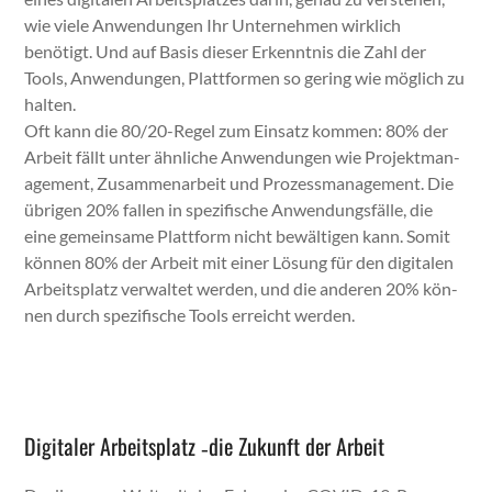
wie viele Anwen­dun­gen Ihr Unternehmen wirk­lich
benötigt. Und auf Basis dieser Erken­nt­nis die Zahl der
Tools, Anwen­dun­gen, Plat­tfor­men so ger­ing wie möglich zu
hal­ten.
Oft kann die 80/20-Regel zum Ein­satz kom­men: 80% der
Arbeit fällt unter ähn­liche Anwen­dun­gen wie Pro­jek­t­man­
age­ment, Zusam­me­nar­beit und Prozess­man­age­ment. Die
übri­gen 20% fall­en in spez­i­fis­che Anwen­dungs­fälle, die
eine gemein­same Plat­tform nicht bewälti­gen kann. Somit
kön­nen 80% der Arbeit mit ein­er Lösung für den dig­i­tal­en
Arbeit­splatz ver­wal­tet wer­den, und die anderen 20% kön­
nen durch spez­i­fis­che Tools erre­icht wer­den.
Digitaler Arbeitsplatz ‑die Zukunft der Arbeit