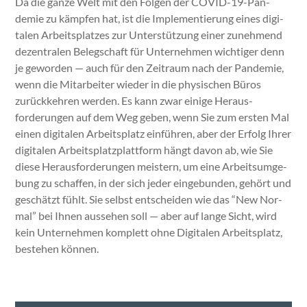
Da die ganze Welt mit den Fol­gen der COVID-19-Pan­
demie zu kämpfen hat, ist die Imple­men­tierung eines dig­i­
tal­en Arbeit­splatzes zur Unter­stützung ein­er zunehmend
dezen­tralen Belegschaft für Unternehmen wichtiger denn
je gewor­den — auch für den Zeitraum nach der Pan­demie,
wenn die Mitar­beit­er wieder in die physis­chen Büros
zurück­kehren wer­den. Es kann zwar einige Her­aus­
forderun­gen auf dem Weg geben, wenn Sie zum ersten Mal
einen dig­i­tal­en Arbeit­splatz ein­führen, aber der Erfolg Ihrer
dig­i­tal­en Arbeit­splatz­plat­tform hängt davon ab, wie Sie
diese Her­aus­forderun­gen meis­tern, um eine Arbeit­sumge­
bung zu schaf­fen, in der sich jed­er einge­bun­den, gehört und
geschätzt fühlt. Sie selb­st entschei­den wie das “New Nor­
mal” bei Ihnen ausse­hen soll — aber auf lange Sicht, wird
kein Unternehmen kom­plett ohne Dig­i­tal­en Arbeit­splatz,
beste­hen kön­nen.