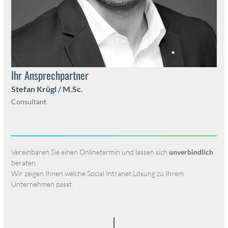
Ihr Ansprech­part­ner
Ste­fan Krügl / M.Sc.
Con­sul­tant
Vere­in­baren Sie einen Onlineter­min und lassen sich
unverbindlich
berat­en.
Wir zeigen Ihnen welche Social Intranet Lösung zu Ihrem
Unternehmen passt.