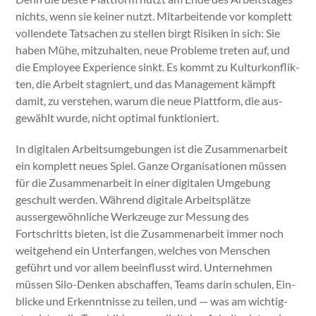
nichts, wenn sie kein­er nutzt. Mitar­bei­t­ende vor kom­plett
vol­len­dete Tat­sachen zu stellen birgt Risiken in sich: Sie
haben Mühe, mitzuhal­ten, neue Prob­leme treten auf, und
die Employ­ee Expe­ri­ence sinkt. Es kommt zu Kul­turkon­flik­
ten, die Arbeit stag­niert, und das Man­age­ment kämpft
damit, zu ver­ste­hen, warum die neue Plat­tform, die aus­
gewählt wurde, nicht opti­mal funk­tion­iert.
In dig­i­tal­en Arbeit­sumge­bun­gen ist die Zusam­me­nar­beit
ein kom­plett neues Spiel. Ganze Organ­i­sa­tio­nen müssen
für die Zusam­me­nar­beit in ein­er dig­i­tal­en Umge­bung
geschult wer­den. Während dig­i­tale Arbeit­splätze
aussergewöhn­liche Werkzeuge zur Mes­sung des
Fortschritts bieten, ist die Zusam­me­nar­beit immer noch
weit­ge­hend ein Unter­fan­gen, welch­es von Men­schen
geführt und vor allem bee­in­flusst wird. Unternehmen
müssen Silo-Denken abschaf­fen, Teams darin schulen, Ein­
blicke und Erken­nt­nisse zu teilen, und — was am wichtig­