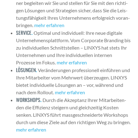
ner begleit­en wir Sie und stellen für Sie mit den richti­
gen Lösun­gen und Strate­gien sich­er, dass Sie die Leis­
tungs­fähigkeit Ihres Unternehmens erfol­gre­ich voran­
brin­gen.
mehr erfahren
SERVICE
.
Opti­mal und indi­vidu­ell: Ihre neue dig­i­tale
Unternehmen­splat­tform. Vom Cor­po­rate Brand­ing bis
zu indi­vidu­ellen Schnittstellen – LINXYS hat stets Ihr
Unternehmen und Ihre indi­vidu­ellen inter­nen
Prozesse im Fokus.
mehr erfahren
LÖSUNGEN
.
Verän­derun­gen pro­fes­sionell ein­führen und
Ihre Mitar­beit­er vom Mehrw­ert überzeu­gen. LINXYS
bietet indi­vidu­elle Lösun­gen an – vor, während und
nach dem Roll­out.
mehr erfahren
WORKSHOPS
.
Durch die Akzep­tanz Ihrer Mitar­bei­t­en­
den die Effizienz steigern und gle­ichzeit­ig Kosten
senken. LINXYS führt mass­geschnei­derte Work­shops
durch um diese Ziele auf den richti­gen Weg zu brin­gen.
mehr erfahren