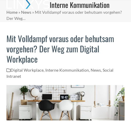
Interne Kommunikation
Skip
Open
Close
to
Home
»
News
»
Mit Volldampf voraus oder behutsam vorgehen?
mobile
mobile
content
Der Weg…
menu
menu
Mit Volldampf voraus oder behutsam
vorgehen? Der Weg zum Digital
Workplace
Digital Workplace
,
Interne Kommunikation
,
News
,
Social
Intranet