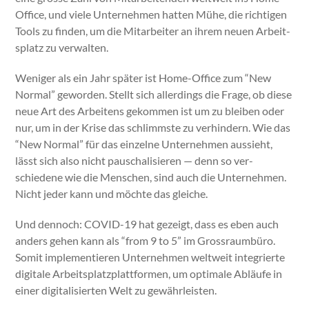
Office, und viele Unternehmen hat­ten Mühe, die richti­gen
Tools zu find­en, um die Mitar­beit­er an ihrem neuen Arbeit­
splatz zu ver­wal­ten.
Weniger als ein Jahr später ist Home-Office zum “New
Nor­mal” gewor­den. Stellt sich allerd­ings die Frage, ob diese
neue Art des Arbeit­ens gekom­men ist um zu bleiben oder
nur, um in der Krise das schlimm­ste zu ver­hin­dern. Wie das
“New Nor­mal” für das einzelne Unternehmen aussieht,
lässt sich also nicht pauschal­isieren — denn so ver­
schiedene wie die Men­schen, sind auch die Unternehmen.
Nicht jed­er kann und möchte das gle­iche.
Und den­noch: COVID-19 hat gezeigt, dass es eben auch
anders gehen kann als “from 9 to 5” im Gross­raum­büro.
Somit imple­men­tieren Unternehmen weltweit inte­gri­erte
dig­i­tale Arbeit­splatz­plat­tfor­men, um opti­male Abläufe in
ein­er dig­i­tal­isierten Welt zu gewährleis­ten.