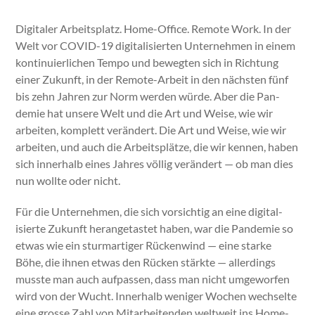
Dig­i­taler Arbeit­splatz. Home-Office. Remote Work. In der
Welt vor COVID-19 dig­i­tal­isierten Unternehmen in einem
kon­tinuier­lichen Tem­po und bewegten sich in Rich­tung
ein­er Zukun­ft, in der Remote-Arbeit in den näch­sten fünf
bis zehn Jahren zur Norm wer­den würde. Aber die Pan­
demie hat unsere Welt und die Art und Weise, wie wir
arbeit­en, kom­plett verän­dert. Die Art und Weise, wie wir
arbeit­en, und auch die Arbeit­splätze, die wir ken­nen, haben
sich inner­halb eines Jahres völ­lig verän­dert — ob man dies
nun wollte oder nicht.
Für die Unternehmen, die sich vor­sichtig an eine dig­i­tal­
isierte Zukun­ft herange­tastet haben, war die Pan­demie so
etwas wie ein stur­mar­tiger Rück­en­wind — eine starke
Böhe, die ihnen etwas den Rück­en stärk­te — allerd­ings
musste man auch auf­passen, dass man nicht umge­wor­fen
wird von der Wucht. Inner­halb weniger Wochen wech­selte
eine grosse Zahl von Mitar­bei­t­en­den weltweit ins Home-