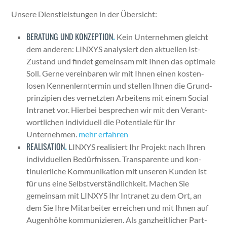
Unsere Dien­stleis­tun­gen in der Über­sicht:
BERATUNG UND KONZEPTION
.
Kein Unternehmen gle­icht
dem anderen: LINXYS analysiert den aktuellen Ist-
Zus­tand und find­et gemein­sam mit Ihnen das opti­male
Soll. Gerne vere­in­baren wir mit Ihnen einen kosten­
losen Ken­nen­lern­ter­min und stellen Ihnen die Grund­
prinzip­i­en des ver­net­zten Arbeit­ens mit einem Social
Intranet vor. Hier­bei besprechen wir mit den Ver­ant­
wortlichen indi­vidu­ell die Poten­tiale für Ihr
Unternehmen.
mehr erfahren
REALISATION
.
LINXYS real­isiert Ihr Pro­jekt nach Ihren
indi­vidu­ellen Bedürfnis­sen. Trans­par­ente und kon­
tinuier­liche Kom­mu­nika­tion mit unseren Kun­den ist
für uns eine Selb­stver­ständlichkeit. Machen Sie
gemein­sam mit LINXYS Ihr Intranet zu dem Ort, an
dem Sie Ihre Mitar­beit­er erre­ichen und mit Ihnen auf
Augen­höhe kom­mu­nizieren. Als ganzheitlich­er Part­