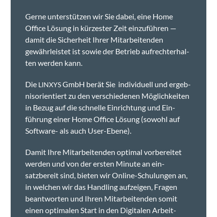
Gerne unter­stützen wir Sie dabei, eine Home
Office Lösung in kürzester Zeit einzuführen —
damit die Sicher­heit Ihrer Mitar­bei­t­en­den
gewährleis­tet ist sowie der Betrieb aufrechter­hal­
ten wer­den kann.
Die
GmbH berät Sie indi­vidu­ell und ergeb­
LINXYS
nisori­en­tiert zu den ver­schiede­nen Möglichkeit­en
in Bezug auf die schnelle Ein­rich­tung und Ein­
führung ein­er Home Office Lösung (sowohl auf
Soft­ware- als auch User-Ebene).
Damit Ihre Mitar­bei­t­en­den opti­mal vor­bere­it­et
wer­den und von der ersten Minute an ein­
satzbere­it sind, bieten wir Online-Schu­lun­gen an,
in welchen wir das Han­dling aufzeigen, Fra­gen
beant­worten und Ihren Mitar­bei­t­en­den somit
einen opti­malen Start in den Dig­i­tal­en Arbeit­