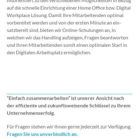
nisori­en­tiert zu den ver­schiede­nen Möglichkeit­en in Bezug
auf die schnelle Ein­rich­tung ein­er Home Office bzw. Dig­i­tal
Work­place Lösung. Damit Ihre Mitar­bei­t­en­den opti­mal
vor­bere­it­et wer­den und von der ersten Minute an ein­
satzbere­it sind, bieten wir Online-Schu­lun­gen an, in
welchen wir das Han­dling aufzeigen, Fra­gen beant­worten
und Ihren Mitar­bei­t­en­den somit einen opti­malen Start in
den Dig­i­tal­en Arbeit­splatz ermöglichen.
Jet­zt Kon­takt aufnehmen
“Ein­fach zusam­me­nar­beit­en” ist unser­er Ansicht nach
der effiziente und zukun­ftsweisende Schlüs­sel zu Ihrem
Unternehmenser­folg.
Für Fra­gen ste­hen wir Ihnen gerne jed­erzeit zur Ver­fü­gung.
Fra­gen Sie uns unverbindlich an.