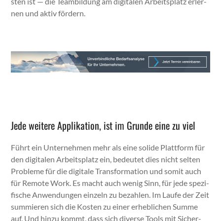
sten ist — die Team­bil­dung am dig­i­tal­en Arbeit­splatz erler­
nen und aktiv fördern.
Jede weitere Applikation, ist im Grunde eine zu viel
Führt ein Unternehmen mehr als eine solide Plat­tform für
den dig­i­tal­en Arbeit­splatz ein, bedeutet dies nicht sel­ten
Prob­leme für die dig­i­tale Trans­for­ma­tion und somit auch
für Remote Work. Es macht auch wenig Sinn, für jede spez­i­
fis­che Anwen­dun­gen einzeln zu bezahlen. Im Laufe der Zeit
sum­mieren sich die Kosten zu ein­er erhe­blichen Summe
auf. Und hinzu kommt, dass sich diverse Tools mit Sicher­