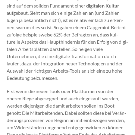
sind auf dem soli­den Fun­da­ment ein­er
dig­i­tal­en Kul­tur
aufge­baut. Sieht man sich einige Zahlen an (und Zahlen
lügen ja bekan­ntlich nicht), ist es rel­a­tiv ein­fach zu erken­
nen, warum dies so ist. So gaben einem Capgem­i­ni-Bericht
zufolge beispiel­sweise 62% der Befragten an, dass kul­
turelle Aspek­te das Haupthin­der­nis für den Erfolg von dig­i­
tal­en Arbeit­splätzen darstellen. So neigen viele
Unternehmen, die eine dig­i­tale Trans­for­ma­tion durch­
laufen, dazu, der Inte­gra­tion neuer Tech­nolo­gien und der
Auswahl der richti­gen Arbeits-Tools an sich eine zu hohe
Bedeu­tung beizumessen.
Erst wenn die neuen Tools oder Plat­tfor­men von der
oberen Riege abge­seg­net und auch eingekauft wur­den,
wer­den diejeni­gen die damit arbeit­en sollen ins Boot
geholt: Die Mitar­bei­t­en­den. Dabei soll­ten diese bei Verän­
derung­sprozessen von Beginn an mit ein­be­zo­gen wer­den,
um Wider­stän­den umge­hend ent­ge­gen­wirken zu kön­nen.
Denn die beste Plat­tform nützt am Ende des Arbeit­stages