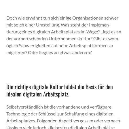
Doch wie erwäh­nt tun sich einige Organ­i­sa­tio­nen schw­er
mit solch ein­er Umstel­lung. Was ste­ht der Imple­men­
tierung eines dig­i­tal­en Arbeit­splatzes im Wege? Liegt es an
der vorherrschen­den Unternehmen­skul­tur? Gibt es wom­
öglich Schwierigkeit­en auf neue Arbeit­splat­tfor­men zu
migri­eren? Oder liegt es an etwas anderem?
Die richtige digitale Kultur bildet die Basis für den
idealen digitalen Arbeitsplatz.
Selb­stver­ständlich ist die vorhan­dene und ver­füg­bare
Tech­nolo­gie der Schlüs­sel zur Schaf­fung eines dig­i­tal­en
Arbeit­splatzes. Fol­gen­den Aspekt vergessen oder ver­nach­
läs­si­gen viele jedoch: die besten dig­i­tal­en Arbeit­splätze