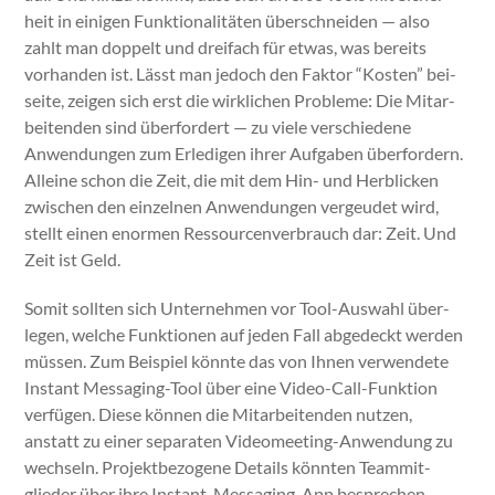
heit in eini­gen Funk­tion­al­itäten über­schnei­den — also
zahlt man dop­pelt und dreifach für etwas, was bere­its
vorhan­den ist. Lässt man jedoch den Fak­tor “Kosten” bei­
seite, zeigen sich erst die wirk­lichen Prob­leme: Die Mitar­
bei­t­en­den sind über­fordert — zu viele ver­schiedene
Anwen­dun­gen zum Erledi­gen ihrer Auf­gaben über­fordern.
Alleine schon die Zeit, die mit dem Hin- und Herblick­en
zwis­chen den einzel­nen Anwen­dun­gen vergeudet wird,
stellt einen enor­men Ressourcenver­brauch dar: Zeit. Und
Zeit ist Geld.
Somit soll­ten sich Unternehmen vor Tool-Auswahl über­
legen, welche Funk­tio­nen auf jeden Fall abgedeckt wer­den
müssen. Zum Beispiel kön­nte das von Ihnen ver­wen­dete
Instant Mes­sag­ing-Tool über eine Video-Call-Funk­tion
ver­fü­gen. Diese kön­nen die Mitar­bei­t­en­den nutzen,
anstatt zu ein­er sep­a­rat­en Videomeet­ing-Anwen­dung zu
wech­seln. Pro­jek­t­be­zo­gene Details kön­nten Team­mit­
glieder über ihre Instant-Mes­sag­ing-App besprechen,