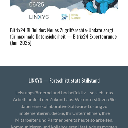
Bitrix24 BI Builder: Neues Zugriffsrechte-Update sorgt
für maximale Datensicherheit — Bitrix24 Expertenrunde
(Juni 2025)
LINXYS — Fortschritt statt Stillstand
Leistungsfördernd und hocheffektiv – so sieht das
Arbeitsumfeld der Zukunft aus. Wir unterstützen Sie
dabei eine kollaborative Software-Lösung zu
implementieren, die Sie, Ihr Unternehmen, Ihre
Mitarbeiter und Partner bereits heute so arbeiten,
kommunizieren und kollaborieren lässt, wie es morgen