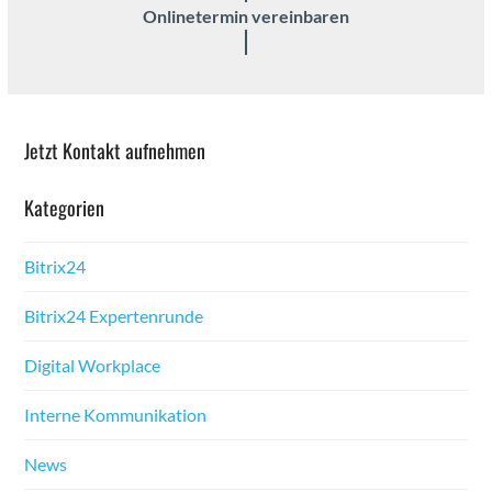
Onlineter­min vere­in­baren
Jet­zt Kon­takt aufnehmen
Kat­e­gorien
Bitrix24
Bitrix24 Experten­runde
Dig­i­tal Work­place
Interne Kom­mu­nika­tion
News