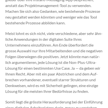
anstatt das Pro­jek­t­man­age­ment-Tool zu ver­wen­den.
Machen Sie sich also Gedanken, wie beste­hende Prozesse
neu gestal­tet wer­den kön­nten und weniger wie das Tool
beste­hende Prozesse abbilden kann.
Meist lohnt es sich nicht, viele ver­schiedene, aber sehr ähn­
liche Anwen­dun­gen in der dig­i­tal­en Suite Ihres
Unternehmens einzuführen. Am Ende über­fordert die
grosse Auswahl nur Ihre Mitar­bei­t­en­den und die neg­a­tiv­en
Fol­gen über­wiegen die pos­i­tiv­en. Jet­zt kön­nte man natür­
lich argu­men­tieren, jede Lösung ist die Non-Plus-Ultra-
Lösung für einen bes­timmten Use Case. Ja — da geben wir
Ihnen Recht. Aber mit ein paar Abstrichen und dem Auf­
brechen vorhan­den­er, eventuell star­rer Struk­turen und
Denkweisen, wird es mit Sicher­heit gelin­gen, eine einzige
Lösung für die meis­ten Ihrer Bedürfnisse zu find­en.
Somit liegt die grösste Her­aus­forderung bei der Ein­führung
eines dig­i­tal­en Arbeit­splatzes darin, genau zu ver­ste­hen,