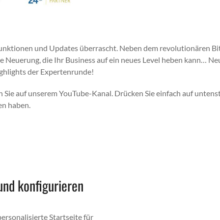
nk­tio­nen und Updates über­rascht. Neben dem rev­o­lu­tionären Bi
re Neuerung, die Ihr Busi­ness auf ein neues Lev­el heben kann… Ne
gh­lights der Experten­runde!
 Sie auf unserem YouTube-Kanal. Drück­en Sie ein­fach auf unten­s
en haben.
ideo: Experten­runde 08/2024
und konfigurieren
­son­al­isierte Start­seite für