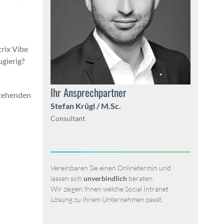
trix Vibe
ugierig?
Ihr Ansprech­part­ner
te­hen­den
Ste­fan Krügl / M.Sc.
Con­sul­tant
Vere­in­baren Sie einen Onlineter­min und
lassen sich
unverbindlich
berat­en.
Wir zeigen Ihnen welche Social Intranet
Lösung zu Ihrem Unternehmen passt.