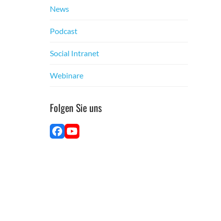
News
Pod­cast
Social Intranet
Webina­re
Fol­gen Sie uns
Face­
YouTube
book