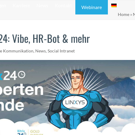
gen
Karriere
News
Kontakt
Webinare
Home
»
24: Vibe, HR-Bot & mehr
ne Kommunikation
,
News
,
Social Intranet