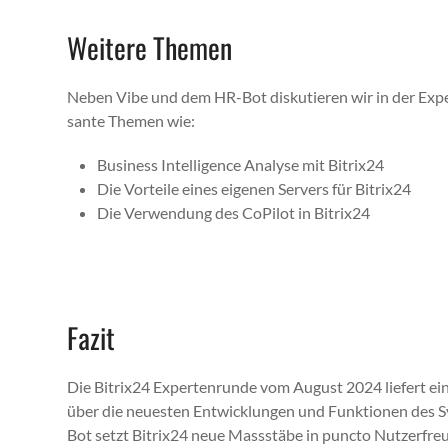
Weitere Themen
Neben Vibe und dem HR-Bot disku­tieren wir in der Exper
sante The­men wie:
Busi­ness Intel­li­gence Analyse mit Bitrix24
Die Vorteile eines eige­nen Servers für Bitrix24
Die Ver­wen­dung des CoPi­lot in Bitrix24
Fazit
Die Bitrix24 Experten­runde vom August 2024 liefert e
über die neuesten Entwick­lun­gen und Funk­tio­nen des 
Bot set­zt Bitrix24 neue Massstäbe in punc­to Nutzer­fr