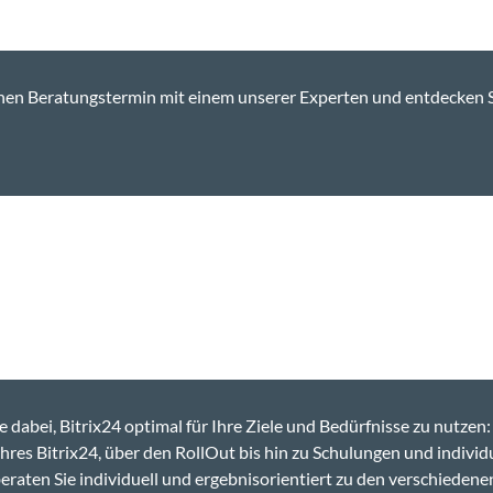
inen Beratung­ster­min mit einem unser­er Experten und ent­deck­en S
t­zt Kon­takt aufnehmen
e dabei, Bitrix24 opti­mal für Ihre Ziele und Bedürfnisse zu nutzen
hres Bitrix24, über den Roll­Out bis hin zu Schu­lun­gen und indi­vid
t­en Sie indi­vidu­ell und ergeb­nisori­en­tiert zu den ver­schiede­ne