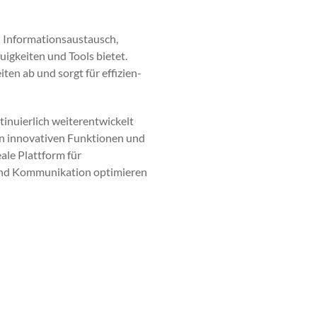
 Infor­ma­tion­saus­tausch,
euigkeit­en und Tools bietet.
­en ab und sorgt für effizien­
nuier­lich weit­er­en­twick­elt
inno­v­a­tiv­en Funk­tio­nen und
­ale Plat­tform für
nd Kom­mu­nika­tion opti­mieren