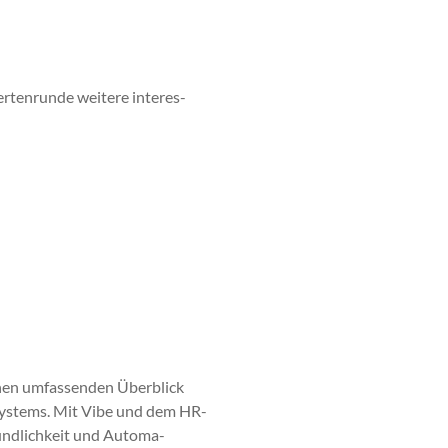
ten­runde weit­ere inter­es­
inen umfassenden Überblick
Sys­tems. Mit Vibe und dem HR-
e­undlichkeit und Automa­