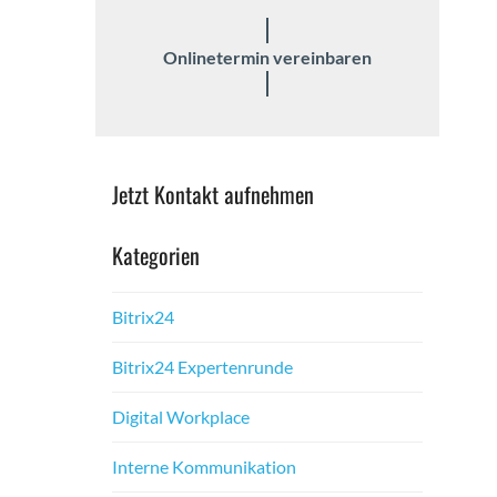
Onlineter­min vere­in­baren
Jet­zt Kon­takt aufnehmen
Kat­e­gorien
Bitrix24
Bitrix24 Experten­runde
Dig­i­tal Work­place
Interne Kom­mu­nika­tion