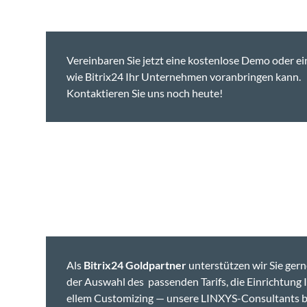
Vere­in­baren Sie jet­zt eine kosten­lose Demo oder e
wie Bitrix24 Ihr Unternehmen voran­brin­gen kann.
Kon­tak­tieren Sie uns noch heute!
Je
Als
Bitrix24 Gold­part­ner
unter­stützen wir Sie gern
der Auswahl des passenden Tar­ifs, die Ein­rich­tung I
ellem Cus­tomiz­ing — unsere LINXYS-Con­sul­tants bera