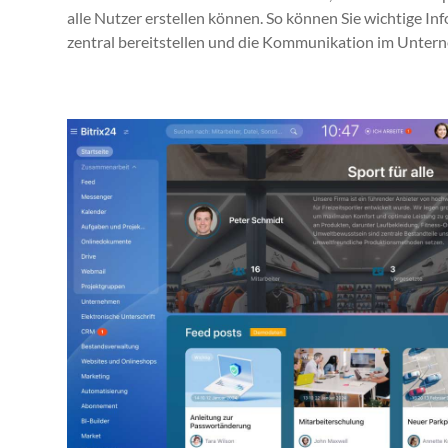
alle Nutzer erstellen kön­nen. So kön­nen Sie wichtige Inf
zen­tral bere­it­stellen und die Kom­mu­nika­tion im Unt