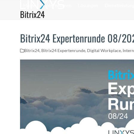
Skip
Home
Unternehmen
Lösungen
Dienstleistun
to
Bitrix24
content
Bitrix24 Expertenrunde 08/20
Bitrix24
,
Bitrix24 Expertenrunde
,
Digital Workplace
,
Inter