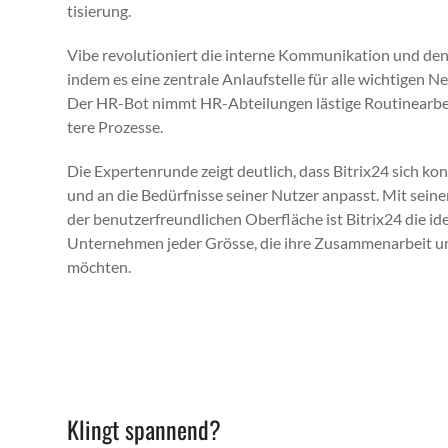
tisierung.
Vibe rev­o­lu­tion­iert die interne Kom­mu­nika­tion und den
indem es eine zen­trale Anlauf­stelle für alle wichti­gen N
Der HR-Bot nimmt HR-Abteilun­gen lästige Rou­tin­ear­beit
tere Prozesse.
Die Experten­runde zeigt deut­lich, dass Bitrix24 sich kon­ti
und an die Bedürfnisse sein­er Nutzer anpasst. Mit seinen 
der benutzer­fre­undlichen Ober­fläche ist Bitrix24 die ide
Unternehmen jed­er Grösse, die ihre Zusam­me­nar­beit u
möcht­en.
Klingt spannend?