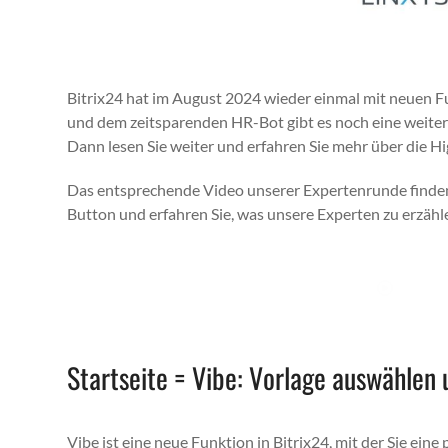
Bitrix24 hat im August 2024 wieder ein­mal mit neuen Fu
und dem zeits­paren­den HR-Bot gibt es noch eine weit­e
Dann lesen Sie weit­er und erfahren Sie mehr über die Hi
Das entsprechende Video unser­er Experten­runde find­en
But­ton und erfahren Sie, was unsere Experten zu erzähl
Zum V
Startseite = Vibe: Vorlage auswählen 
Vibe ist eine neue Funk­tion in Bitrix24, mit der Sie eine per