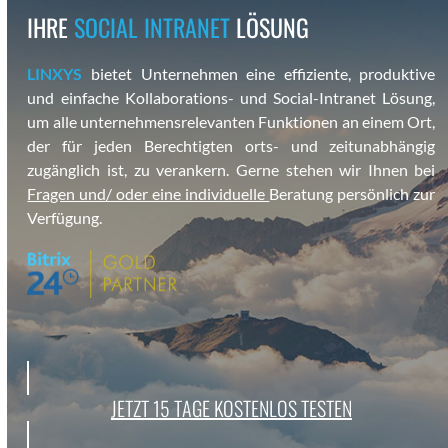
IHRE
SOCIAL INTRANET
LÖSUNG
LINXYS
bietet Unternehmen eine effiziente, pro­duk­tive
und ein­fache Kol­lab­o­ra­tions- und Social-Intranet Lösung,
um alle unternehmen­srel­e­van­ten Funk­tio­nen an einem Ort,
der für jeden Berechtigten orts- und zeitun­ab­hängig
zugänglich ist, zu ver­ankern. Gerne ste­hen wir Ihnen bei
Fra­gen und/ oder eine indi­vidu­elle
Beratung per­sön­lich zur
Ver­fü­gung.
JET­ZT 15 TAGE KOSTENLOS TESTEN