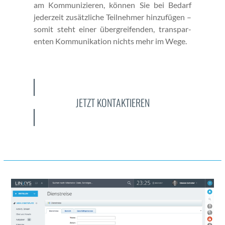
am Kom­mu­nizieren, kön­nen Sie bei Bedarf
jed­erzeit zusät­zliche Teil­nehmer hinzufü­gen –
somit ste­ht ein­er über­greifend­en, trans­par­
enten Kom­mu­nika­tion nichts mehr im Wege.
JETZT KONTAKTIEREN