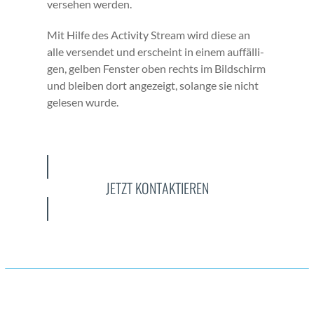
verse­hen wer­den.
Mit Hil­fe des Activ­i­ty Stream wird diese an
alle versendet und erscheint in einem auf­fäl­li­
gen, gel­ben Fen­ster oben rechts im Bild­schirm
und bleiben dort angezeigt, solange sie nicht
gele­sen wurde.
JETZT KONTAKTIEREN