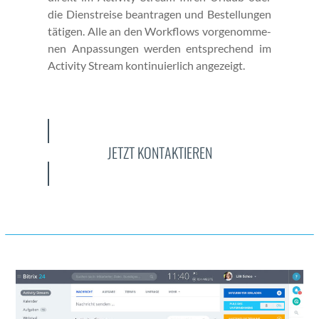
die Dien­streise beantra­gen und Bestel­lun­gen
täti­gen. Alle an den Work­flows vorgenomme­
nen Anpas­sun­gen wer­den entsprechend im
Activ­i­ty Stream kon­tinuier­lich angezeigt.
JETZT KONTAKTIEREN