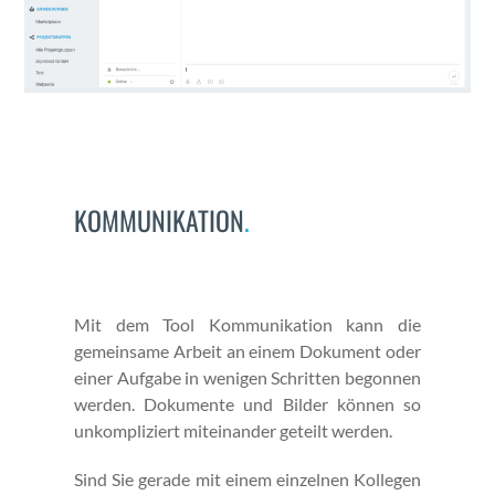
KOMMUNIKATION
.
Mit dem Tool Kom­mu­nika­tion kann die
gemein­same Arbeit an einem Doku­ment oder
ein­er Auf­gabe in weni­gen Schrit­ten begonnen
wer­den. Doku­mente und Bilder kön­nen so
unkom­pliziert miteinan­der geteilt wer­den.
Sind Sie ger­ade mit einem einzel­nen Kol­le­gen