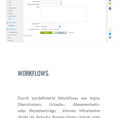
WORKFLOWS
.
Durch vordefinierte Work­flows wie bspw.
Dien­streisen, Urlaubs‑, Abwe­sen­heits-
oder Bestel­lanträge , kön­nen Mitar­beit­er
direkt im Activ­i­ty Stream Ihren Urlaub oder