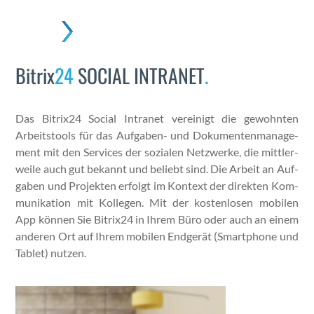
Skip
to
Open
Close
content
mobile
mobile
Bitrix
24
SOCIAL INTRANET
.
menu
menu
Das Bitrix24 Social Intranet vere­inigt die gewohn­ten
Arbeit­stools für das Auf­gaben- und Doku­menten­man­age­
ment mit den Ser­vices der sozialen Net­zw­erke, die mit­tler­
weile auch gut bekan­nt und beliebt sind. Die Arbeit an Auf­
gaben und Pro­jek­ten erfol­gt im Kon­text der direk­ten Kom­
mu­nika­tion mit Kol­le­gen. Mit der kosten­losen mobilen
App kön­nen Sie Bitrix24 in Ihrem Büro oder auch an einem
anderen Ort auf Ihrem mobilen Endgerät (Smart­phone und
Tablet) nutzen.