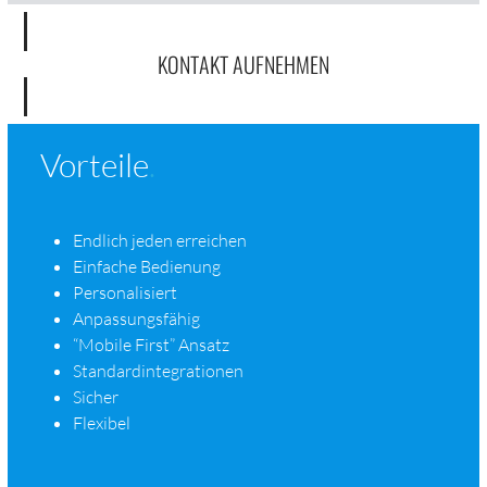
KON­TAKT AUFNEHMEN
Vorteile
.
Endlich jeden erre­ichen
Ein­fache Bedi­enung
Per­son­al­isiert
Anpas­sungs­fähig
“Mobile First” Ansatz
Stan­dard­inte­gra­tio­nen
Sich­er
Flex­i­bel