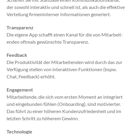
der sowohl inter­ak­tiv und schnell ist, als auch die effek­tive
Verteilung fir­menin­tern­er Infor­ma­tio­nen gener­iert.
Trans­parenz
Die eigene App schafft einen Kanal für die von Mitar­bei­t­
en­den oft­mals gewün­schte Trans­parenz.
Feed­back
Die Pro­duk­tiv­ität der Mitar­bei­t­en­den wird durch das zur
Ver­fü­gung stellen von inter­ak­tiv­en Funk­tio­nen (bspw.
Chat, Feed­back) erhöht.
Engage­ment
Mitar­bei­t­ende, die sich vom ersten Moment an inte­gri­ert
und einge­bun­den fühlen (Onboard­ing), sind motiviert­er.
Das führt zu ein­er höheren Kun­den­zufrieden­heit und im
let­zten Schritt zu höherem Gewinn.
Tech­nolo­gie