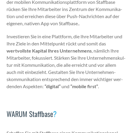
der mobilen Kom­mu­nika­tion­splat­tform von Staff­base
rück­en Sie Ihre Mitar­beit­er ins Zen­trum der Kom­mu­nika­
tion und erre­ichen diese über Push-Nachricht­en auf der
eige­nen, nativ­en App von Staff­base..
Investieren Sie in eine Plat­tform, die Ihre Mitar­beit­er und
Ihre Ziele in den Mit­telpunkt rückt und somit das
wertvoll­ste Kap­i­tal Ihres Unternehmens
, näm­lich Ihre
Mitar­beit­er, fokussiert. Stärken Sie Ihre Unternehmen­skul­
tur mit Kom­mu­nika­tion, die alle erre­icht und vor allem
auch mit ein­bezieht. Gestal­ten Sie Ihre Unternehmen­
skom­mu­nika­tion entsprechend den immer wichtiger wer­
den­den Aspek­ten:
“dig­i­tal”
und
“mobile first”
.
WARUM Staffbase
?
Schaf­fen Sie mit Staff­base einen Kom­mu­nika­tion­skanal,