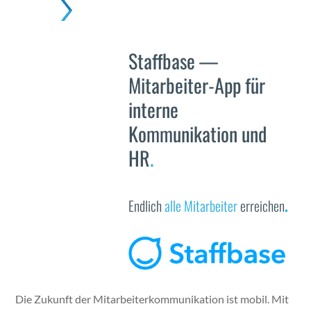
Skip
Open
Close
to
mobile
mobile
content
Staffbase —
menu
menu
Mitarbeiter-App für
interne
Kommunikation und
HR
.
Endlich
alle Mitar­beit­er
erre­ichen
.
Die Zukun­ft der Mitarbeiter­kommunikation ist mobil. Mit