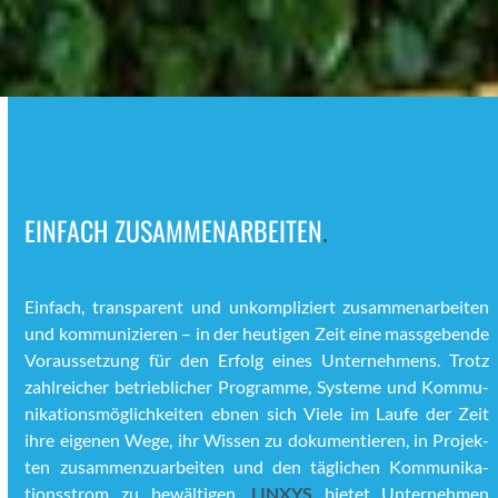
EINFACH ZUSAMMENARBEITEN
.
Ein­fach, trans­par­ent und unkom­pliziert zusam­me­nar­beit­en
und kom­mu­nizieren – in der heuti­gen Zeit eine mass­gebende
Voraus­set­zung für den Erfolg eines Unternehmens. Trotz
zahlre­ich­er betrieblich­er Pro­gramme, Sys­teme und Kom­mu­
nika­tion­s­möglichkeit­en ebnen sich Viele im Laufe der Zeit
ihre eige­nen Wege, ihr Wis­sen zu doku­men­tieren, in Pro­jek­
ten zusam­men­zuar­beit­en und den täglichen Kom­mu­nika­
tion­sstrom zu bewälti­gen.
LINXYS
bietet Unternehmen