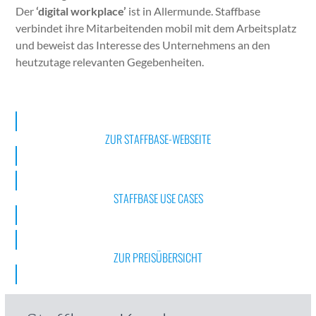
Der
‘dig­i­tal work­place’
ist in Aller­munde. Staff­base
verbindet ihre Mitar­bei­t­en­den mobil mit dem Arbeit­splatz
und beweist das Inter­esse des Unternehmens an den
heutzu­tage rel­e­van­ten Gegeben­heit­en.
ZUR STAFF­BASE-WEB­SEITE
STAFF­BASE USE CAS­ES
ZUR PREISÜBER­SICHT