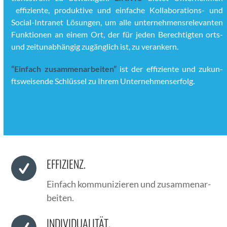
effiziente, pro­duk­tive und ein­fache Kol­lab­o­ra­tions- und
Social-Intranet Lösun­gen, um alle unternehmen­srel­e­van­ten
Funk­tio­nen an einem Ort, der für jeden Berechtigten orts-
und zeitun­ab­hängig zugänglich ist, zu ver­ankern.
“Ein­fach zusam­me­nar­beit­en”
ist der effiziente und zukun­
ftsweisende Schlüs­sel zu Ihrem Unternehmenser­folg.
EFFIZIENZ.
Ein­fach kom­mu­nizieren und zusam­me­nar­
beit­en.
INDIVIDUALITÄT.