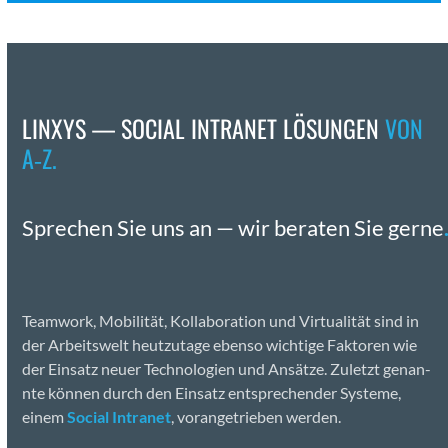
LINXYS — SOCIAL INTRANET LÖSUNGEN
VON
A‑Z.
Sprechen Sie uns an — wir berat­en Sie gerne
Team­work, Mobil­ität, Kol­lab­o­ra­tion und Vir­tu­al­ität sind in
der Arbeitswelt heutzu­tage eben­so wichtige Fak­toren wie
der Ein­satz neuer Tech­nolo­gien und Ansätze. Zulet­zt genan­
nte kön­nen durch den Ein­satz entsprechen­der Sys­teme,
einem
Social Intranet
, vor­angetrieben wer­den.