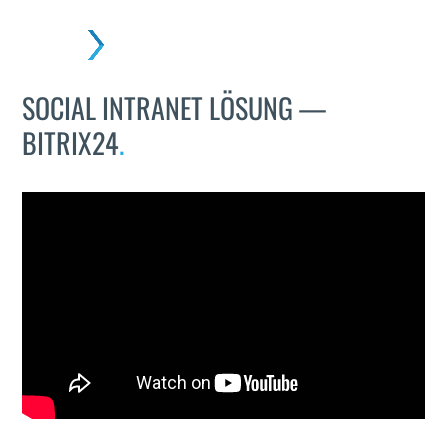
Skip
to
Open
Close
content
mobile
mobile
SOCIAL INTRANET LÖSUNG —
menu
menu
BITRIX24
.