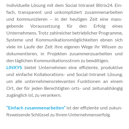
Indi­vidu­elle Lösung mit dem Social Intranet Bitrix24. Ein­
fach, trans­par­ent und unkom­pliziert zusam­me­nar­beit­en
und kom­mu­nizieren – in der heuti­gen Zeit eine mass­
gebende Voraus­set­zung für den Erfolg eines
Unternehmens. Trotz zahlre­ich­er betrieblich­er Pro­gramme,
Sys­teme und Kom­mu­nika­tion­s­möglichkeit­en ebnen sich
viele im Laufe der Zeit Ihre eige­nen Wege ihr Wis­sen zu
doku­men­tieren, in Pro­jek­ten zusam­men­zuar­beit­en und
den täglichen Kom­mu­nika­tion­sstrom zu bewälti­gen.
LINXYS
bietet Unternehmen eine effiziente, pro­duk­tive
und ein­fache Kol­lab­o­ra­tions- und Social-Intranet Lösung,
um alle unternehmen­srel­e­van­ten Funk­tio­nen an einem
Ort, der für jeden Berechtigten orts- und zeitun­ab­hängig
zugänglich ist, zu ver­ankern.
“Ein­fach zusam­me­nar­beit­en”
ist der effiziente und zukun­
ftsweisende Schlüs­sel zu Ihrem Unternehmenser­folg.