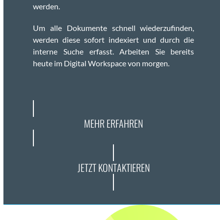
wer­den.
Um alle Doku­mente schnell wiederzufind­en,
wer­den diese sofort index­iert und durch die
interne Suche erfasst. Arbeit­en Sie bere­its
heute im Dig­i­tal Work­space von mor­gen.
MEHR ERFAHREN
JETZT KONTAKTIEREN