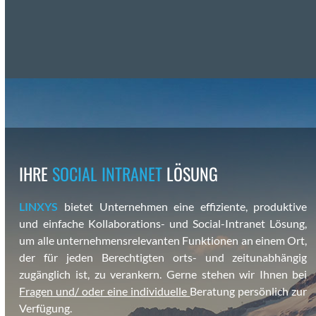
IHRE
SOCIAL INTRANET
LÖSUNG
LINXYS
bietet Unternehmen eine effiziente, pro­duk­tive
und ein­fache Kol­lab­o­ra­tions- und Social-Intranet Lösung,
um alle unternehmen­srel­e­van­ten Funk­tio­nen an einem Ort,
der für jeden Berechtigten orts- und zeitun­ab­hängig
zugänglich ist, zu ver­ankern. Gerne ste­hen wir Ihnen bei
Fra­gen und/ oder eine indi­vidu­elle
Beratung per­sön­lich zur
Ver­fü­gung.