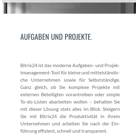
AUFGABEN UND PROJEKTE
.
Bitrix24 ist das mod­erne Auf­gaben- und Pro­jek­
t­man­age­ment-Tool für kleine und mit­tel­ständis­
che Unternehmen sowie für Selb­st­ständi­ge.
Ganz gle­ich, ob Sie kom­plexe Pro­jek­te mit
exter­nen Beteiligten vorantreiben oder sim­ple
To-do-Lis­ten abar­beit­en wollen – behal­ten Sie
mit dieser Lösung stets alles im Blick. Steigern
Sie mit Bitrix24 die Pro­duk­tiv­ität in Ihrem
Unternehmen und arbeit­en Sie nach der Ein­
führung effizient, schnell und trans­par­ent.