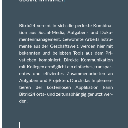
Bitrix24 vere­int in sich die per­fek­te Kom­bi­na­
tion aus Social-Media, Auf­gaben- und Doku­
menten­man­age­ment. Gewohnte Arbeitsin­stru­
mente aus der Geschäftswelt, wer­den hier mit
bekan­nten und beliebten Tools aus dem Pri­
vatleben kom­biniert. Direk­te Kom­mu­nika­tion
mit Kol­le­gen ermöglicht ein ein­fach­es, trans­par­
entes und effizientes Zusam­me­nar­beit­en an
Auf­gaben und Pro­jek­ten. Durch das Imple­men­
tieren der kosten­losen App­lika­tion kann
Bitrix24 orts- und zeitun­ab­hängig genutzt wer­
den.