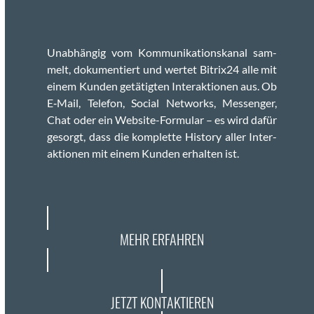
Unab­hängig vom Kom­mu­nika­tion­skanal sam­
melt, doku­men­tiert und wertet Bitrix24 alle mit
einem Kun­den getätigten Inter­ak­tio­nen aus. Ob
E‑Mail, Tele­fon, Social Net­works, Mes­sen­ger,
Chat oder ein Web­site-For­mu­lar – es wird dafür
gesorgt, dass die kom­plette His­to­ry aller Inter­
ak­tio­nen mit einem Kun­den erhal­ten ist.
MEHR ERFAHREN
JETZT KONTAKTIEREN