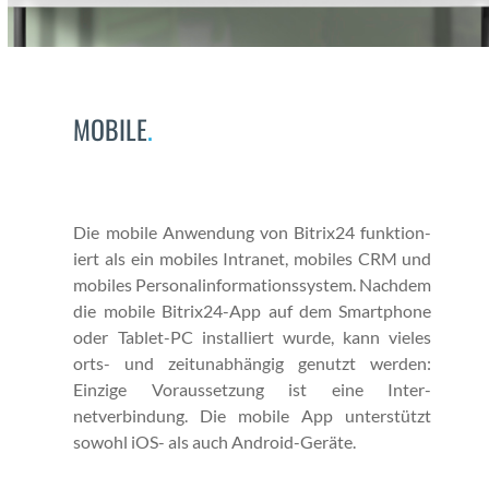
MOBILE
.
Die mobile Anwen­dung von Bitrix24 funk­tion­
iert als ein mobiles Intranet, mobiles CRM und
mobiles Per­son­al­in­for­ma­tion­ssys­tem. Nach­dem
die mobile Bitrix24-App auf dem Smart­phone
oder Tablet-PC instal­liert wurde, kann vieles
orts- und zeitun­ab­hängig genutzt wer­den:
Einzige Voraus­set­zung ist eine Inter­
netverbindung. Die mobile App unter­stützt
sowohl iOS- als auch Android-Geräte.