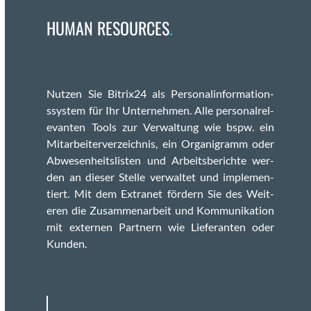
HUMAN RESOURCES
.
Nutzen Sie Bitrix24 als Per­son­al­in­for­ma­tion­
ssys­tem für Ihr Unternehmen. Alle per­son­al­rel­
e­van­ten Tools zur Ver­wal­tung wie bspw. ein
Mitar­beit­er­verze­ich­nis, ein Organ­i­gramm oder
Abwe­sen­heit­slis­ten und Arbeits­berichte wer­
den an dieser Stelle ver­wal­tet und imple­men­
tiert. Mit dem Extranet fördern Sie des Weit­
eren die Zusam­me­nar­beit und Kom­mu­nika­tion
mit exter­nen Part­nern wie Liefer­an­ten oder
Kun­den.