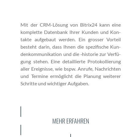
Mit der CRM-Lösung von Bitrix24 kann eine
kom­plette Daten­bank Ihrer Kun­den und Kon­
tak­te aufge­baut wer­den. Ein gross­er Vorteil
beste­ht darin, dass Ihnen die spez­i­fis­che Kun­
denkom­mu­nika­tion und die ‑his­to­rie zur Ver­fü­
gung ste­hen. Eine detail­lierte Pro­tokol­lierung
aller Ereignisse, wie bspw. Anrufe, Nachricht­en
und Ter­mine ermöglicht die Pla­nung weit­er­er
Schritte und wichtiger Auf­gaben.
MEHR ERFAHREN