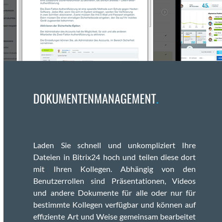
DOKUMENTENMANAGEMENT
.
Laden Sie schnell und unkom­pliziert Ihre
Dateien in Bitrix24 hoch und teilen diese dort
mit Ihren Kol­le­gen. Abhängig von den
Benutzer­rollen sind Präsen­ta­tio­nen, Videos
und andere Doku­mente für alle oder nur für
bes­timmte Kol­le­gen ver­füg­bar und kön­nen auf
effiziente Art und Weise gemein­sam bear­beit­et