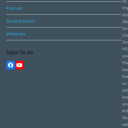
zu
im
Podcast
di
Social Intranet
Sie
Ih
Webinare
Un
Ih
Mi
Folgen Sie uns
un
Pa
Facebook
YouTube
be
he
so
ar
ko
un
ko
läs
wi