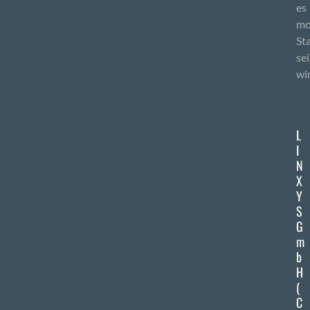
es
mo
St
se
wi
L
I
N
X
Y
S
G
m
b
H
(
C