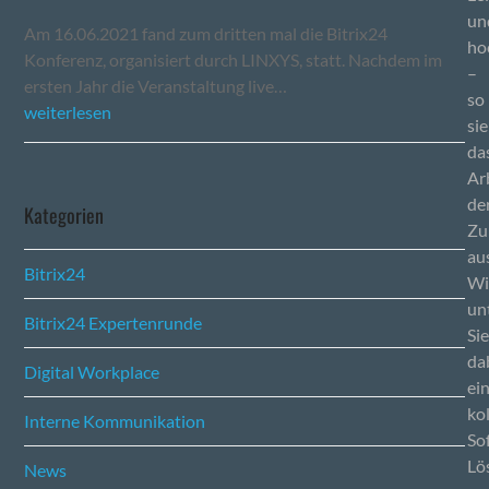
un
Am 16.06.2021 fand zum dritten mal die Bitrix24
ho
Konferenz, organisiert durch LINXYS, statt. Nachdem im
–
ersten Jahr die Veranstaltung live…
so
weiterlesen
si
da
Ar
de
Kategorien
Zu
au
Bitrix24
Wi
un
Bitrix24 Expertenrunde
Si
da
Digital Workplace
ei
ko
Interne Kommunikation
So
Lö
News