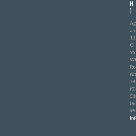
H
)
Ag
af
11
CH
95
Wi
Ro
rüt
+4
(0
51
06
95
in