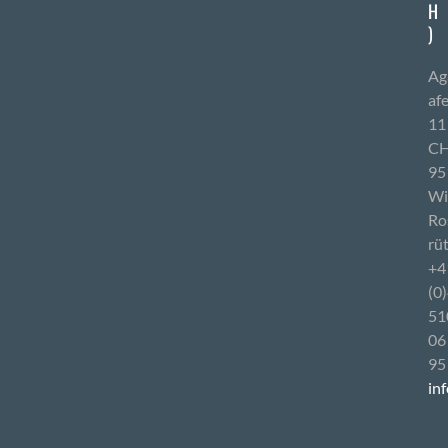
H
)
Ag
af
11
CH
95
Wi
Ro
rüt
+4
(0
51
06
95
in