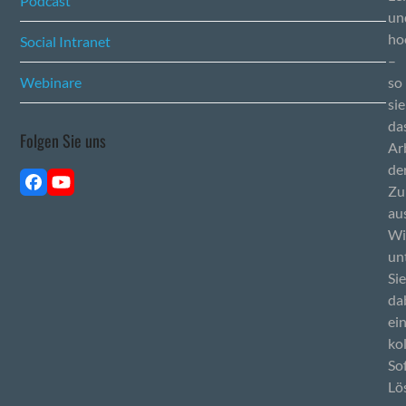
Podcast
un
ho
Social Intranet
–
so
Webinare
si
da
Folgen Sie uns
Ar
de
Facebook
YouTube
Zu
au
Wi
un
Si
da
ei
ko
So
Lö