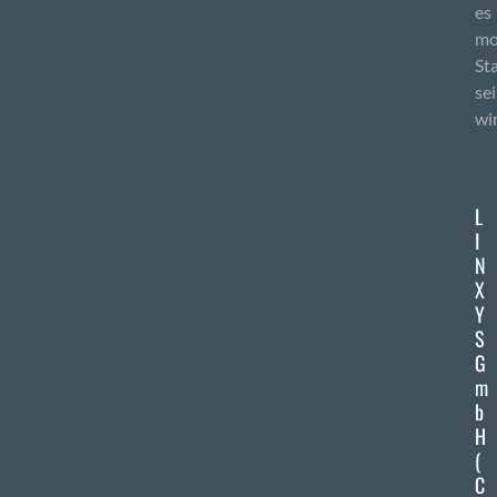
es
mo
St
se
wi
L
I
N
X
Y
S
G
m
b
H
(
C