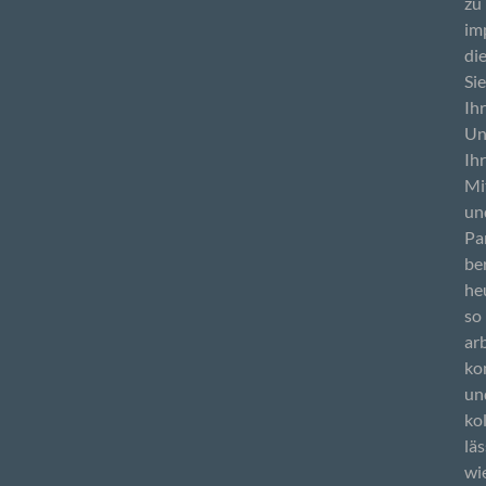
zu
im
di
Sie
Ih
Un
Ih
Mi
un
Pa
be
he
so
ar
ko
un
ko
läs
wi