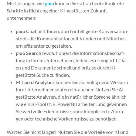
Mit Lösun­gen wie
pixo
kön­nen Sie schon heute konkrete
Schritte in Rich­tung ein­er KI-gestützten Zukun­ft
unternehmen:
pixo Chat
hil­ft Ihnen, durch intel­li­gente Kon­ver­sa­tion­
stools die Kom­mu­nika­tion mit Kun­den und Mitar­beit­
ern effizien­ter zu gestal­ten.
pixo Search
rev­o­lu­tion­iert die Infor­ma­tions­beschaf­
fung in Ihrem Unternehmen, indem es ermöglicht, Dat­
en und Doku­mente schnell und präzise durch KI-
gestützte Suche zu find­en.
Mit
pixo Ana­lyt­ics
kön­nen Sie auf völ­lig neue Weise in
Ihre Unternehmens­dat­en ein­tauchen: Nutzen Sie AI-
gestützte Analy­sen, die in natür­lich­er Sprache ähn­lich
wie ein BI-Tool (z. B. Power­BI) arbeit­en, und gewin­nen
Sie wertvolle Erken­nt­nisse, ohne kom­plizierte Abfra­
gen oder tech­nis­che Vorken­nt­nisse zu benöti­gen.
Warten Sie nicht länger! Nutzen Sie die Vorteile von KI und