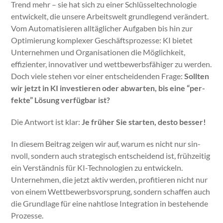
Trend mehr – sie hat sich zu ein­er Schlüs­sel­tech­nolo­gie
entwick­elt, die unsere Arbeitswelt grundle­gend verän­dert.
Vom Automa­tisieren alltäglich­er Auf­gaben bis hin zur
Opti­mierung kom­plex­er Geschäft­sprozesse: KI bietet
Unternehmen und Organ­i­sa­tio­nen die Möglichkeit,
effizien­ter, inno­v­a­tiv­er und wet­tbe­werb­s­fähiger zu wer­den.
Doch viele ste­hen vor ein­er entschei­den­den Frage:
Soll­ten
wir jet­zt in KI investieren oder abwarten, bis eine “per­
fek­te” Lösung ver­füg­bar ist?
Die Antwort ist klar:
Je früher Sie starten, desto bess­er!
In diesem Beitrag zeigen wir auf, warum es nicht nur sin­
nvoll, son­dern auch strate­gisch entschei­dend ist, frühzeit­ig
ein Ver­ständ­nis für KI-Tech­nolo­gien zu entwick­eln.
Unternehmen, die jet­zt aktiv wer­den, prof­i­tieren nicht nur
von einem Wet­tbe­werb­svor­sprung, son­dern schaf­fen auch
die Grund­lage für eine naht­lose Inte­gra­tion in beste­hende
Prozesse.