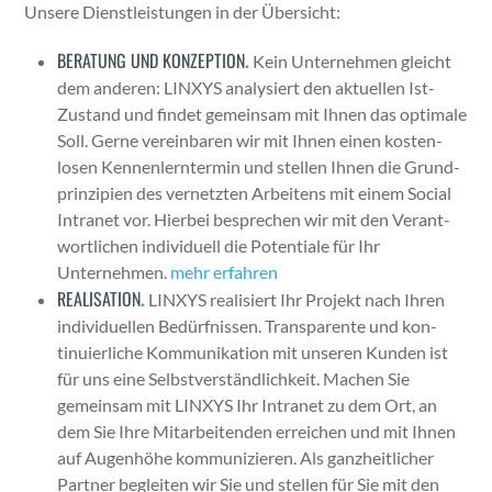
Unsere Dien­stleis­tun­gen in der Über­sicht:
BERATUNG UND KONZEPTION
.
Kein Unternehmen gle­icht
dem anderen: LINXYS analysiert den aktuellen Ist-
Zus­tand und find­et gemein­sam mit Ihnen das opti­male
Soll. Gerne vere­in­baren wir mit Ihnen einen kosten­
losen Ken­nen­lern­ter­min und stellen Ihnen die Grund­
prinzip­i­en des ver­net­zten Arbeit­ens mit einem Social
Intranet vor. Hier­bei besprechen wir mit den Ver­ant­
wortlichen indi­vidu­ell die Poten­tiale für Ihr
Unternehmen.
mehr erfahren
REALISATION
.
LINXYS real­isiert Ihr Pro­jekt nach Ihren
indi­vidu­ellen Bedürfnis­sen. Trans­par­ente und kon­
tinuier­liche Kom­mu­nika­tion mit unseren Kun­den ist
für uns eine Selb­stver­ständlichkeit. Machen Sie
gemein­sam mit LINXYS Ihr Intranet zu dem Ort, an
dem Sie Ihre Mitar­bei­t­en­den erre­ichen und mit Ihnen
auf Augen­höhe kom­mu­nizieren. Als ganzheitlich­er
Part­ner begleit­en wir Sie und stellen für Sie mit den