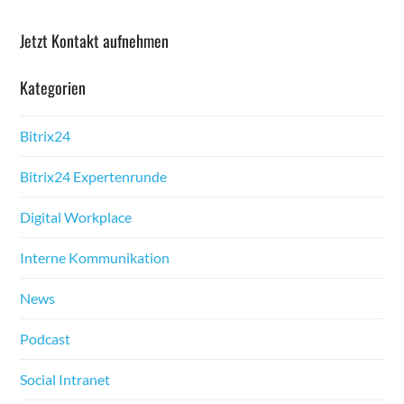
Jet­zt Kon­takt aufnehmen
Kat­e­gorien
Bitrix24
Bitrix24 Experten­runde
Dig­i­tal Work­place
Interne Kom­mu­nika­tion
News
Pod­cast
Social Intranet