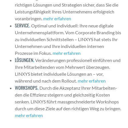
richti­gen Lösun­gen und Strate­gien sich­er, dass Sie die
Leis­tungs­fähigkeit Ihres Unternehmens erfol­gre­ich
voran­brin­gen.
mehr erfahren
SERVICE
.
Opti­mal und indi­vidu­ell: Ihre neue dig­i­tale
Unternehmen­splat­tform. Vom Cor­po­rate Brand­ing bis
zu indi­vidu­ellen Schnittstellen – LINXYS hat stets Ihr
Unternehmen und Ihre indi­vidu­ellen inter­nen
Prozesse im Fokus.
mehr erfahren
LÖSUNGEN
.
Verän­derun­gen pro­fes­sionell ein­führen und
Ihre Mitar­bei­t­en­den vom Mehrw­ert überzeu­gen.
LINXYS bietet indi­vidu­elle Lösun­gen an – vor,
während und nach dem Roll­out.
mehr erfahren
WORKSHOPS
.
Durch die Akzep­tanz Ihrer Mitar­bei­t­en­
den die Effizienz steigern und gle­ichzeit­ig Kosten
senken. LINXYS führt mass­geschnei­derte Work­shops
durch um diese Ziele auf den richti­gen Weg zu brin­gen.
mehr erfahren