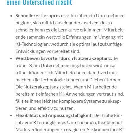
einen Unterschied macht
Schnellerer Lern­prozess:
Je früher ein Unternehmen
begin­nt, sich mit KI auseinan­derzuset­zen, desto
schneller kann es die Lernkurve erk­lim­men. Mitar­bei­t­
ende sam­meln wertvolle Erfahrun­gen im Umgang mit
KI-Tech­nolo­gien, wodurch sie opti­mal auf zukün­ftige
Entwick­lun­gen vor­bere­it­et sind.
Wet­tbe­werb­svorteil durch Nutzer­akzep­tanz:
Je
früher KI im Unternehmen ange­boten wird, umso
früher kön­nen sich Mitar­bei­t­en­den damit ver­traut
machen, die Tech­nolo­gie ken­nen und “lieben” ler­nen.
Die Nutzer­akzep­tanz steigt. Wenn Mitar­bei­t­ende
bere­its mit ein­fachen KI-Anwen­dun­gen ver­traut sind,
fällt es ihnen leichter, kom­plexere Sys­teme zu akzep­
tieren und effek­tiv zu nutzen.
Flex­i­bil­ität und Anpas­sungs­fähigkeit:
Der frühe Ein­
satz von KI ermöglicht es Unternehmen, flex­i­bler auf
Mark­tverän­derun­gen zu reagieren. Sie kön­nen ihre KI-