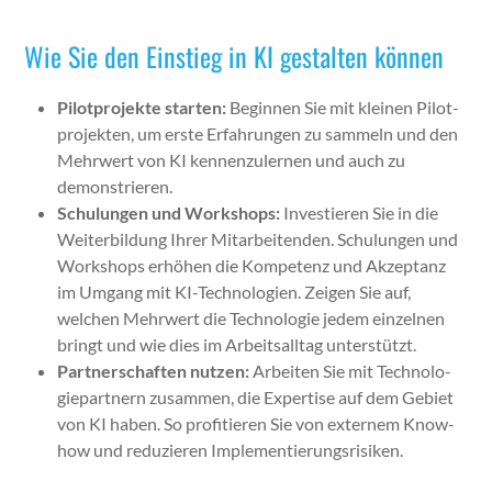
Wie Sie den Einstieg in KI gestalten können
Pilot­pro­jek­te starten:
Begin­nen Sie mit kleinen Pilot­
pro­jek­ten, um erste Erfahrun­gen zu sam­meln und den
Mehrw­ert von KI ken­nen­zuler­nen und auch zu
demon­stri­eren.
Schu­lun­gen und Work­shops:
Investieren Sie in die
Weit­er­bil­dung Ihrer Mitar­bei­t­en­den. Schu­lun­gen und
Work­shops erhöhen die Kom­pe­tenz und Akzep­tanz
im Umgang mit KI-Tech­nolo­gien. Zeigen Sie auf,
welchen Mehrw­ert die Tech­nolo­gie jedem einzel­nen
bringt und wie dies im Arbeit­sall­t­ag unter­stützt.
Part­ner­schaften nutzen:
Arbeit­en Sie mit Tech­nolo­
giepart­nern zusam­men, die Exper­tise auf dem Gebi­et
von KI haben. So prof­i­tieren Sie von externem Know-
how und reduzieren Imple­men­tierungsrisiken.