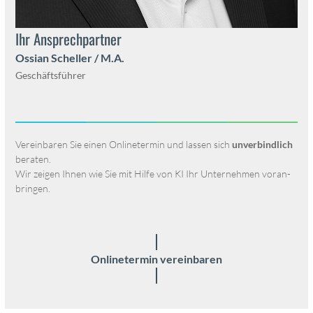
Ihr Ansprech­part­ner
Oss­ian Scheller / M.A.
Geschäfts­führer
Vere­in­baren Sie einen Onlineter­min und lassen sich
unverbindlich
berat­en.
Wir zeigen Ihnen wie Sie mit Hil­fe von KI Ihr Unternehmen voran­
brin­gen.
Onlineter­min vere­in­baren