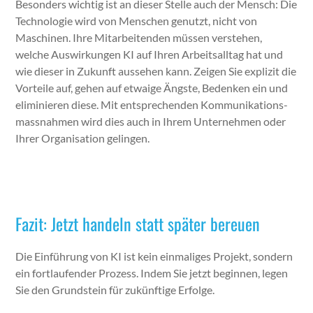
Beson­ders wichtig ist an dieser Stelle auch der Men­sch: Die
Tech­nolo­gie wird von Men­schen genutzt, nicht von
Maschi­nen. Ihre Mitar­bei­t­en­den müssen ver­ste­hen,
welche Auswirkun­gen KI auf Ihren Arbeit­sall­t­ag hat und
wie dieser in Zukun­ft ausse­hen kann. Zeigen Sie expliz­it die
Vorteile auf, gehen auf etwaige Äng­ste, Bedenken ein und
eli­m­inieren diese. Mit entsprechen­den Kom­mu­nika­tion­s­
mass­nah­men wird dies auch in Ihrem Unternehmen oder
Ihrer Organ­i­sa­tion gelin­gen.
Fazit: Jetzt handeln statt später bereuen
Die Ein­führung von KI ist kein ein­ma­liges Pro­jekt, son­dern
ein fort­laufend­er Prozess. Indem Sie jet­zt begin­nen, leg­en
Sie den Grund­stein für zukün­ftige Erfolge.