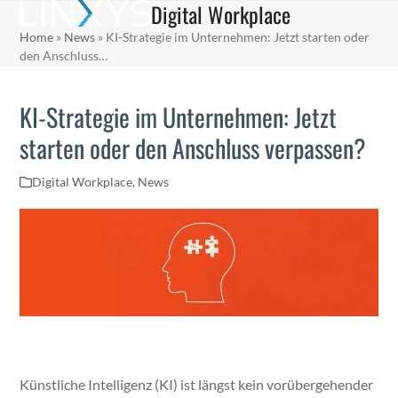
Digital Workplace
Skip
Open
Close
to
Home
»
News
»
KI-Strategie im Unternehmen: Jetzt starten oder
mobile
mobile
content
den Anschluss…
menu
menu
KI-Strategie im Unternehmen: Jetzt
starten oder den Anschluss verpassen?
Digital Workplace
,
News
Kün­stliche Intel­li­genz (KI) ist längst kein vorüberge­hen­der