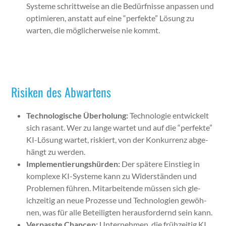
Sys­teme schrit­tweise an die Bedürfnisse anpassen und
opti­mieren, anstatt auf eine “per­fek­te” Lösung zu
warten, die möglicher­weise nie kommt.
Risiken des Abwartens
Tech­nol­o­gis­che Über­hol­ung:
Tech­nolo­gie entwick­elt
sich ras­ant. Wer zu lange wartet und auf die “per­fek­te”
KI-Lösung wartet, riskiert, von der Konkur­renz abge­
hängt zu wer­den.
Imple­men­tierung­shür­den:
Der spätere Ein­stieg in
kom­plexe KI-Sys­teme kann zu Wider­stän­den und
Prob­le­men führen. Mitar­bei­t­ende müssen sich gle­
ichzeit­ig an neue Prozesse und Tech­nolo­gien gewöh­
nen, was für alle Beteiligten her­aus­fordernd sein kann.
Ver­passte Chan­cen:
Unternehmen, die frühzeit­ig KI