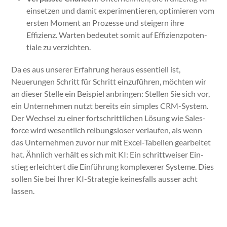
ein­set­zen und damit exper­i­men­tieren, opti­mieren vom
ersten Moment an Prozesse und steigern ihre
Effizienz. Warten bedeutet somit auf Effizien­zpo­ten­
tiale zu verzicht­en.
Da es aus unser­er Erfahrung her­aus essen­tiell ist,
Neuerun­gen Schritt für Schritt einzuführen, möcht­en wir
an dieser Stelle ein Beispiel anbrin­gen: Stellen Sie sich vor,
ein Unternehmen nutzt bere­its ein sim­ples CRM-Sys­tem.
Der Wech­sel zu ein­er fortschrit­tlichen Lösung wie Sales­
force wird wesentlich rei­bungslos­er ver­laufen, als wenn
das Unternehmen zuvor nur mit Excel-Tabellen gear­beit­et
hat. Ähn­lich ver­hält es sich mit KI: Ein schrit­tweis­er Ein­
stieg erle­ichtert die Ein­führung kom­plex­er­er Sys­teme. Dies
sollen Sie bei Ihrer KI-Strate­gie keines­falls auss­er acht
lassen.