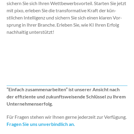
sich­ern Sie sich Ihren Wet­tbe­werb­svorteil. Starten Sie jet­zt
mit pixo, erleben Sie die trans­for­ma­tive Kraft der kün­
stlichen Intel­li­genz und sich­ern Sie sich einen klaren Vor­
sprung in Ihrer Branche. Erleben Sie, wie KI Ihren Erfolg
nach­haltig unter­stützt!
Jet­zt Kon­takt aufnehmen
“Ein­fach zusam­me­nar­beit­en” ist unser­er Ansicht nach
der effiziente und zukun­ftsweisende Schlüs­sel zu Ihrem
Unternehmenser­folg.
Für Fra­gen ste­hen wir Ihnen gerne jed­erzeit zur Ver­fü­gung.
Fra­gen Sie uns unverbindlich an.