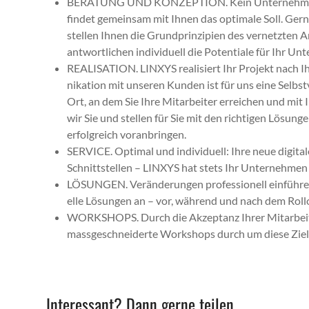
BERATUNG UND KONZEPTION. Kein Unternehmen gle­
find­et gemein­sam mit Ihnen das opti­male Soll. Gern
stellen Ihnen die Grund­prinzip­i­en des ver­net­zten
ant­wortlichen indi­vidu­ell die Poten­tiale für Ihr U
REALISATION. LINXYS real­isiert Ihr Pro­jekt nach Ihr
nika­tion mit unseren Kun­den ist für uns eine Selb­
Ort, an dem Sie Ihre Mitar­beit­er erre­ichen und mit
wir Sie und stellen für Sie mit den richti­gen Lösun­g
erfol­gre­ich voran­brin­gen.
SERVICE. Opti­mal und indi­vidu­ell: Ihre neue dig­i­t
Schnittstellen – LINXYS hat stets Ihr Unternehmen u
LÖSUNGEN. Verän­derun­gen pro­fes­sionell ein­führe
elle Lösun­gen an – vor, während und nach dem Roll­
WORKSHOPS. Durch die Akzep­tanz Ihrer Mitar­bei­t­e
mass­geschnei­derte Work­shops durch um diese Ziele
Interessant? Dann gerne teilen