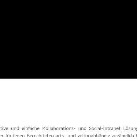
ive und ein­fache Kol­lab­o­ra­tions- und Social-Intranet Lösun
er für jeden Berechtigten orts- und zeitun­ab­hängig zugänglich i