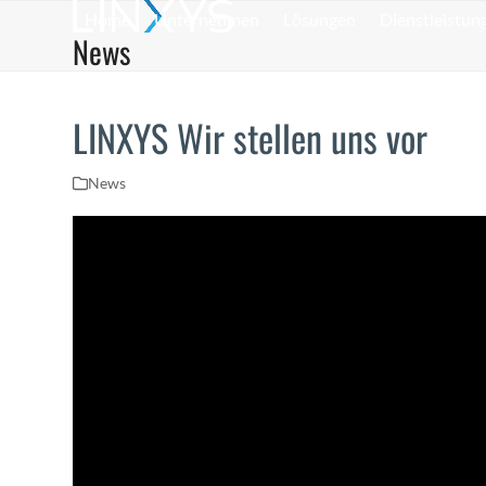
Skip
Home
Unternehmen
Lösungen
Dienstleistun
to
News
content
LINXYS Wir stellen uns vor
News