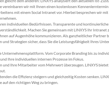
icht dem anderen: LINXYS analysiert den aktuellen Ist-Zus­t
e vere­in­baren wir mit Ihnen einen kosten­losen Ken­nen­lern­ter­mi
 Arbeit­ens mit einem Social Intranet vor. Hier­bei besprechen wir mi
nternehmen.
en indi­vidu­ellen Bedürfnis­sen. Trans­par­ente und kon­tinuier­lic
stver­ständlichkeit. Machen Sie gemein­sam mit LINXYS Ihr Intranet
 Ihnen auf Augen­höhe kom­mu­nizieren. Als ganzheitlich­er Part­ner b
en und Strate­gien sich­er, dass Sie die Leis­tungs­fähigkeit Ihres U
ale Unternehmen­splat­tform. Vom Cor­po­rate Brand­ing bis zu indi­vid
nd Ihre indi­vidu­ellen inter­nen Prozesse im Fokus.
n und Ihre Mitar­beit­er vom Mehrw­ert überzeu­gen. LINXYS bietet 
out.
n­den die Effizienz steigern und gle­ichzeit­ig Kosten senken. LIN
 auf den richti­gen Weg zu brin­gen.