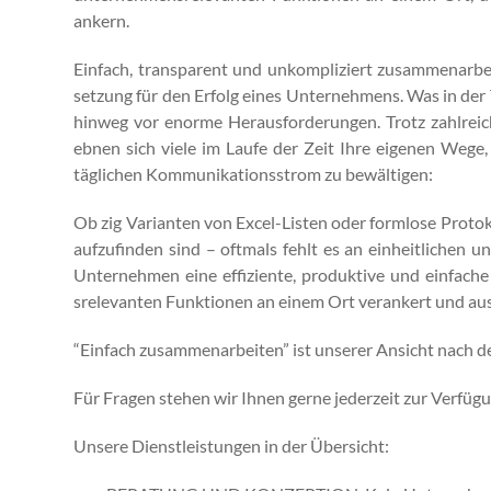
ankern.
Ein­fach, trans­par­ent und unkom­pliziert zusam­me­nar­
set­zung für den Erfolg eines Unternehmens. Was in der The
hin­weg vor enorme Her­aus­forderun­gen. Trotz zahlre­ic
ebnen sich viele im Laufe der Zeit Ihre eige­nen Wege, 
täglichen Kom­mu­nika­tion­sstrom zu bewälti­gen:
Ob zig Vari­anten von Excel-Lis­ten oder form­lose Pro­t
aufzufind­en sind – oft­mals fehlt es an ein­heitlichen 
Unternehmen eine effiziente, pro­duk­tive und ein­fache
srel­e­van­ten Funk­tio­nen an einem Ort ver­ankert und au
“Ein­fach zusam­me­nar­beit­en” ist unser­er Ansicht nach
Für Fra­gen ste­hen wir Ihnen gerne jed­erzeit zur Ver­fü­g
Unsere Dien­stleis­tun­gen in der Über­sicht: