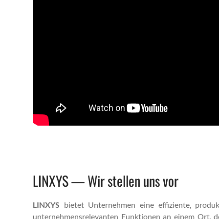
LINXYS — Wir stellen uns vor
LINXYS
bietet Unternehmen eine effiziente, pro­duk­t
unternehmen­srel­e­van­ten Funk­tio­nen an einem Ort, d