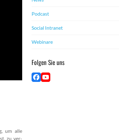
Pod­cast
Social Intranet
Webina­re
Fol­gen Sie uns
Face­
YouTube
book
g, um alle
st, zu ver­