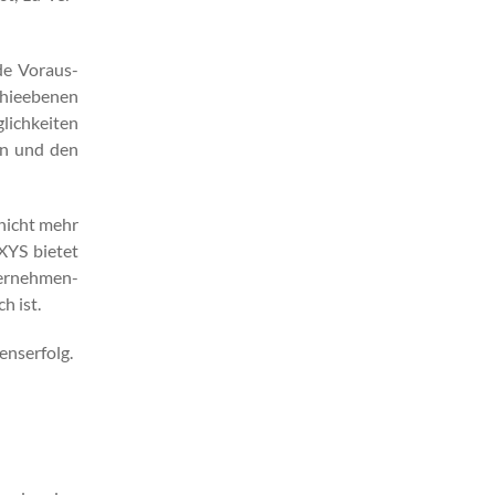
nde Voraus­
chieebe­nen
lichkeit­en
­en und den
 nicht mehr
NXYS bietet
nternehmen­
h ist.
nser­folg.