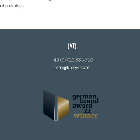
otenziale,…
(AT)
7
+43 (0)720 883 710
info@linxys.com
ube