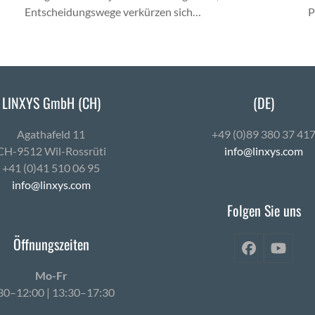
Entscheidungswege verkürzen sich…
P
LINXYS GmbH (CH)
(DE)
Agath­afeld 11
+49 (0)89 380 37 41
CH-9512 Wil-Ross­rüti
info@linxys.com
+41 (0)41 510 06 95
info@linxys.com
Folgen Sie uns
Öffnungszeiten
Facebook
YouT
Mo-Fr
30–12:00 | 13:30–17:30