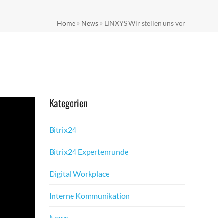
Home
»
News
»
LINXYS Wir stellen uns vor
Kat­e­gorien
Bitrix24
Bitrix24 Experten­runde
Dig­i­tal Work­place
Interne Kom­mu­nika­tion
News