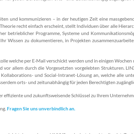
beit­en und kom­mu­nizieren – in der heuti­gen Zeit eine mass­gebe
­o­rie recht ein­fach erscheint, stellt Indi­viduen über alle Hier­ar­
h­er betrieblich­er Pro­gramme, Sys­teme und Kom­mu­nika­tion­s­mög
Ihr Wis­sen zu doku­men­tieren, in Pro­jek­ten zusam­men­zuar­beit
okolle welche per E‑Mail ver­schickt wer­den und in eini­gen Wochen
und vor allem durch die Vorge­set­zten vorgelebten Struk­turen. LI
 Kol­lab­o­ra­tions- und Social-Intranet-Lösung an, welche alle u
sser­dem orts- und zeitun­ab­hängig für jeden Berechtigten zugänglic
 der effiziente und zukun­ftsweisende Schlüs­sel zu Ihrem Unternehme
ung.
Fra­gen Sie uns unverbindlich an.