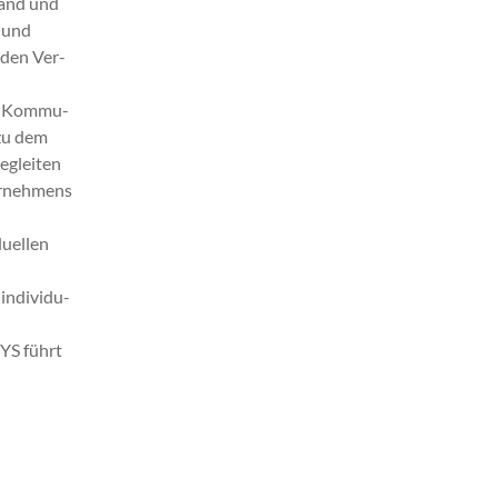
and und
n und
t den Ver­
he Kom­mu­
 zu dem
egleit­en
nternehmens
u­ellen
indi­vidu­
XYS führt