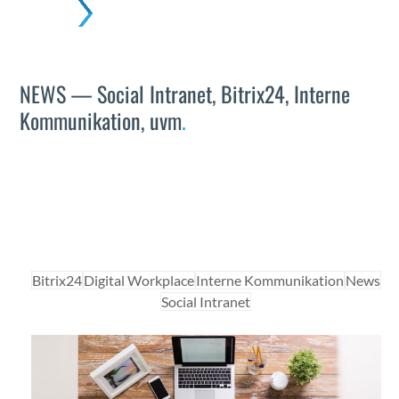
Skip
Open
Close
to
mobile
mobile
content
menu
menu
NEWS — Social Intranet, Bitrix24, Interne
Kommunikation, uvm
.
Bitrix24
Dig­i­tal Work­place
Interne Kom­mu­nika­tion
News
Social Intranet