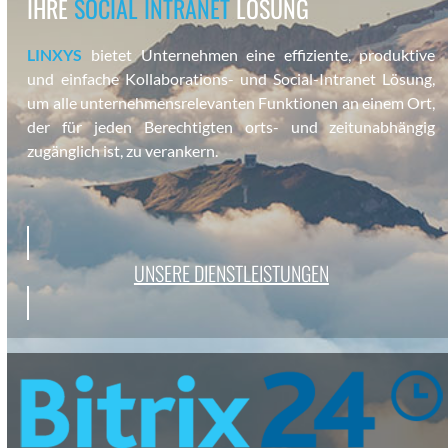
IHRE
SOCIAL INTRANET
LÖSUNG
LINXYS
bietet Unternehmen eine effiziente, pro­duk­tive
und ein­fache Kol­lab­o­ra­tions- und Social-Intranet Lösung,
um alle unternehmen­srel­e­van­ten Funk­tio­nen an einem Ort,
der für jeden Berechtigten orts- und zeitun­ab­hängig
zugänglich ist, zu ver­ankern.
UNSERE DIEN­STLEIS­TUN­GEN