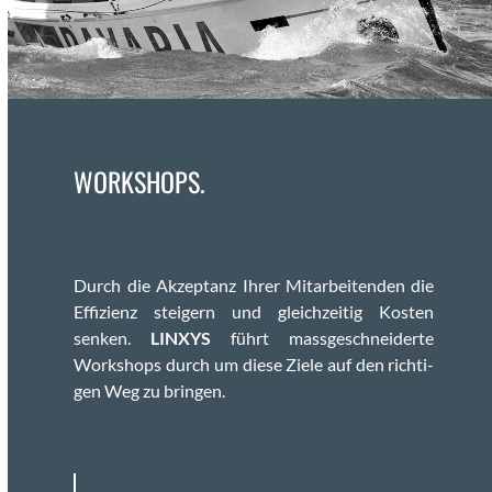
WORKSHOPS.
Durch die Akzep­tanz Ihrer Mitar­bei­t­en­den die
Effizienz steigern und gle­ichzeit­ig Kosten
senken.
LINXYS
führt mass­geschnei­derte
Work­shops durch um diese Ziele auf den richti­
gen Weg zu brin­gen.