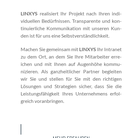
LINXYS
real­isiert Ihr Pro­jekt nach Ihren indi­
vidu­ellen Bedürfnis­sen. Trans­par­ente und kon­
tinuier­liche Kom­mu­nika­tion mit unseren Kun­
den ist für uns eine Selb­stver­ständlichkeit.
Machen Sie gemein­sam mit
LINXYS
Ihr Intranet
zu dem Ort, an dem Sie Ihre Mitar­beit­er erre­
ichen und mit Ihnen auf Augen­höhe kom­mu­
nizieren. Als ganzheitlich­er Part­ner begleit­en
wir Sie und stellen für Sie mit den richti­gen
Lösun­gen und Strate­gien sich­er, dass Sie die
Leis­tungs­fähigkeit Ihres Unternehmens erfol­
gre­ich voran­brin­gen.