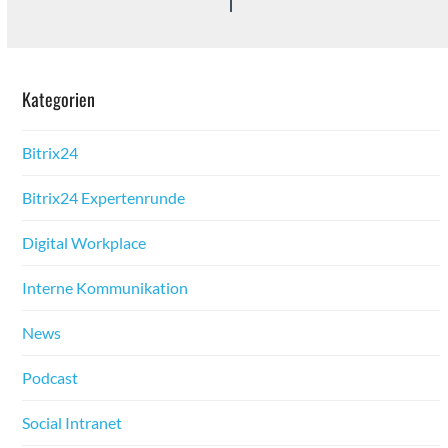
Kat­e­gorien
Bitrix24
Bitrix24 Experten­runde
Dig­i­tal Work­place
Interne Kom­mu­nika­tion
News
Pod­cast
Social Intranet