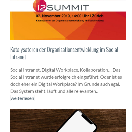
Katalysatoren der Organisationsentwicklung im Social
Intranet
Social Intranet, Dig­i­tal Work­place, Kol­lab­o­ra­tion… Das
Social Intranet wurde erfol­gre­ich einge­führt. Oder ist es
doch eher ein Dig­i­tal Work­place? Im Grunde auch egal.
Das Sys­tem ste­ht, läuft und alle rel­e­van­ten…
weit­er­lesen