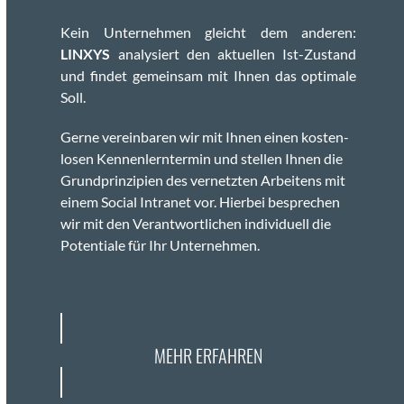
Kein Unternehmen gle­icht dem anderen:
LINXYS
analysiert den aktuellen Ist-Zus­tand
und find­et gemein­sam mit Ihnen das opti­male
Soll.
Gerne vere­in­baren wir mit Ihnen einen kosten­
losen Ken­nen­lern­ter­min und stellen Ihnen die
Grund­prinzip­i­en des ver­net­zten Arbeit­ens mit
einem Social Intranet vor. Hier­bei besprechen
wir mit den Ver­ant­wortlichen indi­vidu­ell die
Poten­tiale für Ihr Unternehmen.
MEHR ERFAHREN