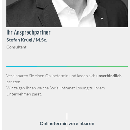
Ihr Ansprech­part­ner
Ste­fan Krügl / M.Sc.
Con­sul­tant
Vere­in­baren Sie einen Onlineter­min und lassen sich
unverbindlich
berat­en.
Wir zeigen Ihnen welche Social Intranet Lösung zu Ihrem
Unternehmen passt.
Onlineter­min vere­in­baren