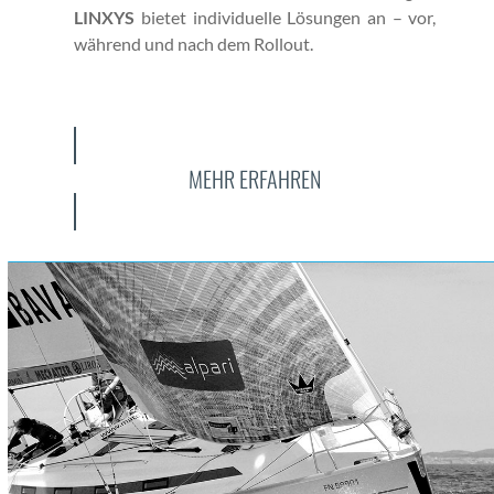
LINXYS
bietet indi­vidu­elle Lösun­gen an – vor,
während und nach dem Roll­out.
MEHR ERFAHREN