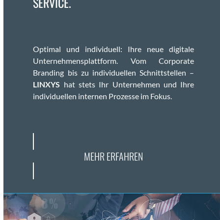
SERVICE.
Opti­mal und indi­vidu­ell: Ihre neue dig­i­tale
Unternehmen­splat­tform. Vom Cor­po­rate
Brand­ing bis zu indi­vidu­ellen Schnittstellen –
LINXYS
hat stets Ihr Unternehmen und Ihre
indi­vidu­ellen inter­nen Prozesse im Fokus.
MEHR ERFAHREN