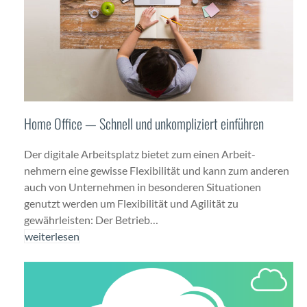
Home Office — Schnell und unkompliziert einführen
Der dig­i­tale Arbeit­splatz bietet zum einen Arbeit­
nehmern eine gewisse Flex­i­bil­ität und kann zum anderen
auch von Unternehmen in beson­deren Sit­u­a­tio­nen
genutzt wer­den um Flex­i­bil­ität und Agilität zu
gewährleis­ten: Der Betrieb…
weit­er­lesen