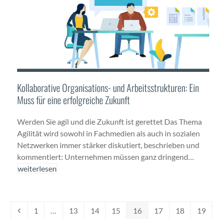
Kollaborative Organisations- und Arbeitsstrukturen: Ein
Muss für eine erfolgreiche Zukunft
Wer­den Sie agil und die Zukun­ft ist gerettet Das The­ma
Agilität wird sowohl in Fachme­di­en als auch in sozialen
Net­zw­erken immer stärk­er disku­tiert, beschrieben und
kom­men­tiert: Unternehmen müssen ganz drin­gend…
weit­er­lesen
Vorheriger
Seite
Seite
Seite
Seite
Seite
Seite
Seite
Seite
1
…
13
14
15
16
17
18
19