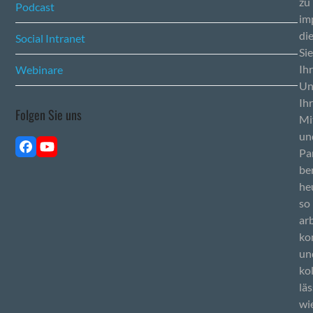
zu
Podcast
im
di
Social Intranet
Sie
Ih
Webinare
Un
Ih
Folgen Sie uns
Mi
un
Facebook
YouTube
Pa
be
he
so
ar
ko
un
ko
läs
wi