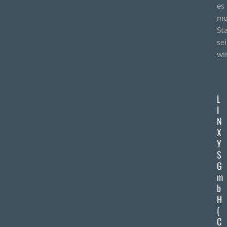
es
mo
St
se
wi
L
I
N
X
Y
S
G
m
b
H
(
C