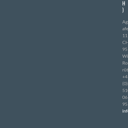
H
)
Ag
af
11
CH
95
Wi
Ro
rüt
+4
(0
51
06
95
in