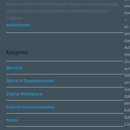
entsprechend wohl überlegtem Rezept zusammengefügt,
un
können einen schmackhaften und beliebten Eintopf
ho
ergeben -…
–
weiterlesen
so
si
da
Ar
Kategorien
de
Zu
Bitrix24
au
Wi
Bitrix24 Expertenrunde
un
Si
Digital Workplace
da
ei
Interne Kommunikation
ko
So
News
Lö