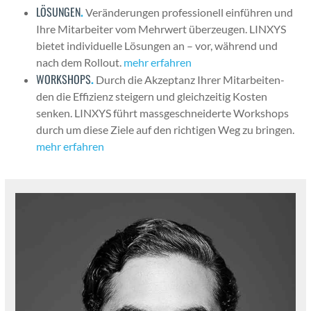
LÖSUNGEN
.
Verän­derun­gen pro­fes­sionell ein­führen und
Ihre Mitar­beit­er vom Mehrw­ert überzeu­gen. LINXYS
bietet indi­vidu­elle Lösun­gen an – vor, während und
nach dem Roll­out.
mehr erfahren
WORKSHOPS
.
Durch die Akzep­tanz Ihrer Mitar­bei­t­en­
den die Effizienz steigern und gle­ichzeit­ig Kosten
senken. LINXYS führt mass­geschnei­derte Work­shops
durch um diese Ziele auf den richti­gen Weg zu brin­gen.
mehr erfahren