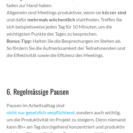
faden zur Hand haben.
All­ge­mein sind Meet­ings pro­duk­tiv­er, wenn sie
kürz­er sind
und dafür
mehrmals wöchentlich
stat­tfind­en. Tre­f­fen Sie
sich beispiel­sweise jeden Tag für 10 Minuten, um die
wichtig­sten Punk­te des Tages zu besprechen.
Bonus-Tipp:
Hal­ten Sie die Besprechun­gen im Ste­hen ab.
So fördern Sie die Aufmerk­samkeit der Teil­nehmenden und
die Effek­tiv­ität sowie die Effizienz des Meet­ings.
6. Regelmässige Pausen
Pausen im Arbeit­sall­t­ag sind
nicht nur geset­zlich verpflich­t­end
, son­dern auch wichtig,
um die Pro­duk­tiv­ität im Pro­jekt zu steigern. Denn nie­mand
kann 8h+ am Tag durchge­hend konzen­tri­ert und pro­duk­tiv