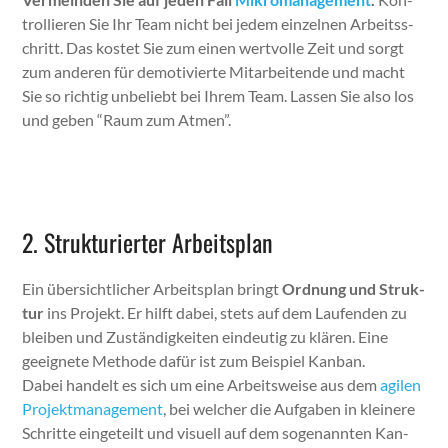
trol­lieren Sie Ihr Team nicht bei jedem einzel­nen Arbeitss­
chritt. Das kostet Sie zum einen wertvolle Zeit und sorgt
zum anderen für demo­tivierte Mitar­bei­t­ende und macht
Sie so richtig unbe­liebt bei Ihrem Team. Lassen Sie also los
und geben “Raum zum Atmen”.
2. Strukturierter Arbeitsplan
Ein über­sichtlich­er Arbeit­s­plan bringt
Ord­nung und Struk­
tur
ins Pro­jekt. Er hil­ft dabei, stets auf dem Laufend­en zu
bleiben und Zuständigkeit­en ein­deutig zu klären. Eine
geeignete Meth­ode dafür ist zum Beispiel Kan­ban.
Dabei han­delt es sich um eine Arbeitsweise aus dem
agilen
Pro­jek­t­man­age­ment
, bei welch­er die Auf­gaben in kleinere
Schritte eingeteilt und visuell auf dem soge­nan­nten Kan­