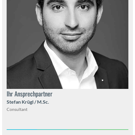
Ihr Ansprech­part­ner
Ste­fan Krügl / M.Sc.
Con­sul­tant