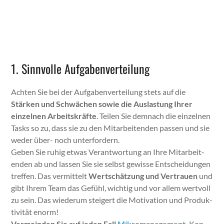
1. Sinnvolle Aufgabenverteilung
Acht­en Sie bei der Auf­gaben­verteilung stets auf die
Stärken und Schwächen sowie die Aus­las­tung Ihrer
einzel­nen Arbeit­skräfte
. Teilen Sie dem­nach die einzel­nen
Tasks so zu, dass sie zu den Mitar­bei­t­en­den passen und sie
wed­er über- noch unter­fordern.
Geben Sie ruhig etwas Ver­ant­wor­tung an Ihre Mitar­bei­t­
en­den ab und lassen Sie sie selb­st gewisse Entschei­dun­gen
tre­f­fen. Das ver­mit­telt
Wertschätzung und Ver­trauen
und
gibt Ihrem Team das Gefühl, wichtig und vor allem wertvoll
zu sein. Das wiederum steigert die Moti­va­tion und Pro­duk­
tiv­ität enorm!
Ver­mein­den Sie auf jeden Fall
Mikro­man­age­ment
.
Kon­