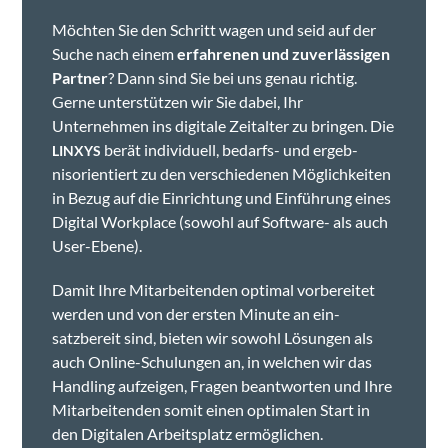
Möcht­en Sie den Schritt wagen und seid auf der
Suche nach einem
erfahre­nen und zuver­läs­si­gen
Part­ner
? Dann sind Sie bei uns genau richtig.
Gerne unter­stützen wir Sie dabei, Ihr
Unternehmen ins dig­i­tale Zeital­ter zu brin­gen. Die
berät indi­vidu­ell, bedarfs- und ergeb­
LINXYS
nisori­en­tiert zu den ver­schiede­nen Möglichkeit­en
in Bezug auf die Ein­rich­tung und Ein­führung eines
Dig­i­tal Work­place (sowohl auf Soft­ware- als auch
User-Ebene).
Damit Ihre Mitar­bei­t­en­den opti­mal vor­bere­it­et
wer­den und von der ersten Minute an ein­
satzbere­it sind, bieten wir sowohl Lösun­gen als
auch Online-Schu­lun­gen an, in welchen wir das
Han­dling aufzeigen, Fra­gen beant­worten und Ihre
Mitar­bei­t­en­den somit einen opti­malen Start in
den Dig­i­tal­en Arbeit­splatz ermöglichen.