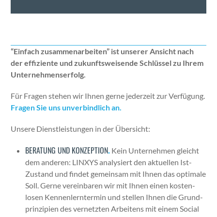
“Ein­fach zusam­me­nar­beit­en” ist unser­er Ansicht nach
der effiziente und zukun­ftsweisende Schlüs­sel zu Ihrem
Unternehmenser­folg.
Für Fra­gen ste­hen wir Ihnen gerne jed­erzeit zur Ver­fü­gung.
Fra­gen Sie uns unverbindlich an.
Unsere Dien­stleis­tun­gen in der Über­sicht:
BERATUNG UND KONZEPTION
.
Kein Unternehmen gle­icht
dem anderen: LINXYS analysiert den aktuellen Ist-
Zus­tand und find­et gemein­sam mit Ihnen das opti­male
Soll. Gerne vere­in­baren wir mit Ihnen einen kosten­
losen Ken­nen­lern­ter­min und stellen Ihnen die Grund­
prinzip­i­en des ver­net­zten Arbeit­ens mit einem Social