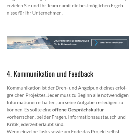
erzie­len Sie und Ihr Team damit die best­möglichen Ergeb­
nisse für Ihr Unternehmen.
4. Kommunikation und Feedback
Kom­mu­nika­tion ist der Dreh- und Angelpunkt eines erfol­
gre­ichen Pro­jek­tes. Jed­er muss zu Beginn alle notwendi­gen
Infor­ma­tio­nen erhal­ten, um seine Auf­gaben erledi­gen zu
kön­nen. Es sollte eine
offene Gespräch­skul­tur
vorherrschen, bei der Fra­gen, Infor­ma­tion­saus­tausch und
Kri­tik jed­erzeit erlaubt sind.
Wenn einzelne Tasks sowie am Ende das Pro­jekt selb­st