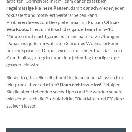
arbeit­en. Gön­nen Sie Ihrem Team daher zusät­zlich
regelmäs­sige kleinere Pausen
, damit danach wieder jed­er
fokussiert und motiviert weit­er­ar­beit­en kann.
Pro­bieren Sie es zum Beispiel ein­mal mit
kurzen Office-
Work­outs.
Hierzu trifft sich das ganze Team für 5–10
Minuten und macht gemein­sam ein paar kurze Übun­gen.
Danach ist jed­er im wahrsten Sinne des Wortes lock­er­er
und entspan­nter. Daraus wird schnell ein Rit­u­al, das in den
Arbeit­sall­t­ag inte­gri­ert und dem jeden Tag freudig ent­ge­
genge­blickt wird.
Sie wollen, dass Sie selb­st und Ihr Team beim näch­sten Pro­
jekt pro­duk­tiv­er arbeit­en?
Dann nichts wie los!
Befol­gen
Sie die oben­ste­hen­den sechs Tipps und Sie wer­den sehen,
wie schnell sich die Pro­duk­tiv­ität, Effek­tiv­ität und Effizienz
steigern lassen.