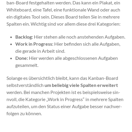
ban-Board fest­ge­hal­ten wer­den. Das kann ein Plakat, ein
White­board, eine Tafel, eine funk­tionale Wand oder auch
ein dig­i­tales Tool sein. Dieses Board teilen Sie in mehrere
Spal­ten ein. Wichtig sind vor allem diese drei Kat­e­gorien:
Back­log:
Hier ste­hen alle noch anste­hen­den Auf­gaben.
Work in Progress:
Hier befind­en sich alle Auf­gaben,
die ger­ade in Arbeit sind.
Done:
Hier wer­den alle abgeschlosse­nen Auf­gaben
gesam­melt.
Solange es über­sichtlich bleibt, kann das Kan­ban-Board
selb­stver­ständlich
um beliebig viele Spal­ten erweit­ert
wer­den. Bei manchen Pro­jek­ten ist es beispiel­sweise sin­
nvoll, die Kat­e­gorie „Work in Progress“ in mehrere Spal­ten
aufzuteilen, um den Sta­tus ein­er Auf­gabe bess­er nachver­
fol­gen zu kön­nen.