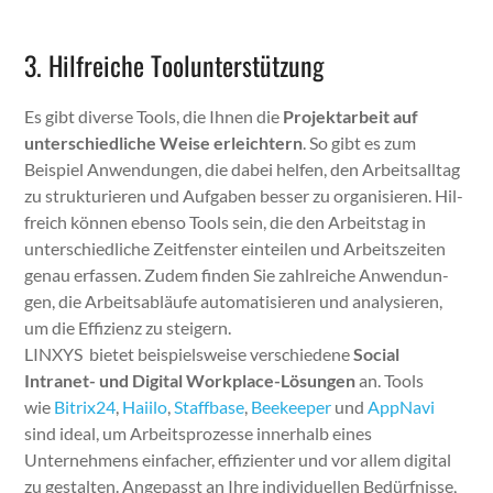
3. Hilfreiche Toolunterstützung
Es gibt diverse Tools, die Ihnen die
Pro­jek­tar­beit
auf
unter­schiedliche Weise erle­ichtern
. So gibt es zum
Beispiel Anwen­dun­gen, die dabei helfen, den Arbeit­sall­t­ag
zu struk­turi­eren und Auf­gaben bess­er zu organ­isieren. Hil­
fre­ich kön­nen eben­so Tools sein, die den Arbeit­stag in
unter­schiedliche Zeit­fen­ster ein­teilen und Arbeit­szeit­en
genau erfassen. Zudem find­en Sie zahlre­iche Anwen­dun­
gen, die Arbeitsabläufe automa­tisieren und analysieren,
um die Effizienz zu steigern.
LINXYS bietet beispiel­sweise ver­schiedene
Social
Intranet- und Dig­i­tal Work­place-Lösun­gen
an. Tools
wie
Bitrix24
,
Hai­ilo
,
Staff­base
,
Bee­keep­er
und
App­Navi
sind ide­al, um Arbeit­sprozesse inner­halb eines
Unternehmens ein­fach­er, effizien­ter und vor allem dig­i­tal
zu gestal­ten. Angepasst an Ihre indi­vidu­ellen Bedürfnisse,