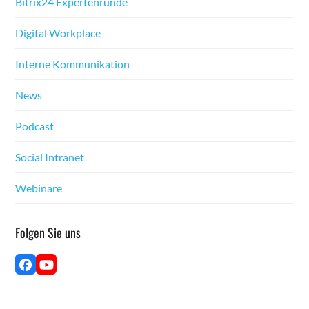
Bitrix24 Experten­runde
Dig­i­tal Work­place
Interne Kom­mu­nika­tion
News
Pod­cast
Social Intranet
Webina­re
Fol­gen Sie uns
Face­
YouTube
book