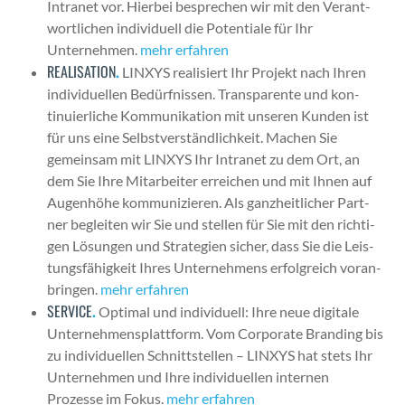
Intranet vor. Hier­bei besprechen wir mit den Ver­ant­
wortlichen indi­vidu­ell die Poten­tiale für Ihr
Unternehmen.
mehr erfahren
REALISATION
.
LINXYS real­isiert Ihr Pro­jekt nach Ihren
indi­vidu­ellen Bedürfnis­sen. Trans­par­ente und kon­
tinuier­liche Kom­mu­nika­tion mit unseren Kun­den ist
für uns eine Selb­stver­ständlichkeit. Machen Sie
gemein­sam mit LINXYS Ihr Intranet zu dem Ort, an
dem Sie Ihre Mitar­beit­er erre­ichen und mit Ihnen auf
Augen­höhe kom­mu­nizieren. Als ganzheitlich­er Part­
ner begleit­en wir Sie und stellen für Sie mit den richti­
gen Lösun­gen und Strate­gien sich­er, dass Sie die Leis­
tungs­fähigkeit Ihres Unternehmens erfol­gre­ich voran­
brin­gen.
mehr erfahren
SERVICE
.
Opti­mal und indi­vidu­ell: Ihre neue dig­i­tale
Unternehmen­splat­tform. Vom Cor­po­rate Brand­ing bis
zu indi­vidu­ellen Schnittstellen – LINXYS hat stets Ihr
Unternehmen und Ihre indi­vidu­ellen inter­nen
Prozesse im Fokus.
mehr erfahren