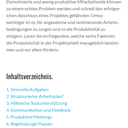
Demo­tivierte und wenig pro­duk­tive Mitar­bei­t­ende kön­nen
zu einem echt­en Prob­lem wer­den und schnell den erfol­gre­
ichen Abschluss eines Pro­jek­tes gefährden. Umso
wichtiger ist es, für angenehme und motivierende Arbeits­
be­din­gun­gen zu sor­gen und so die Pro­duk­tiv­ität zu
steigern. Lesen Sie im Fol­gen­den, welche sechs Fak­toren
die Pro­duk­tiv­ität in der Pro­jek­tar­beit mass­ge­blich bes­tim­
men und vor allem fördern.
Inhaltsverzeichnis.
1. Sin­nvolle Auf­gaben
2. Struk­turi­ert­er Arbeit­s­plan?
3. Hil­fre­iche Tool­un­ter­stützung
4. Kom­mu­nika­tion und Feed­back
5. Pro­duk­tive Meet­ings
6. Regelmäs­sige Pausen