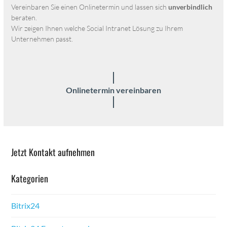
Vere­in­baren Sie einen Onlineter­min und lassen sich
unverbindlich
berat­en.
Wir zeigen Ihnen welche Social Intranet Lösung zu Ihrem
Unternehmen passt.
Onlineter­min vere­in­baren
Jet­zt Kon­takt aufnehmen
Kat­e­gorien
Bitrix24