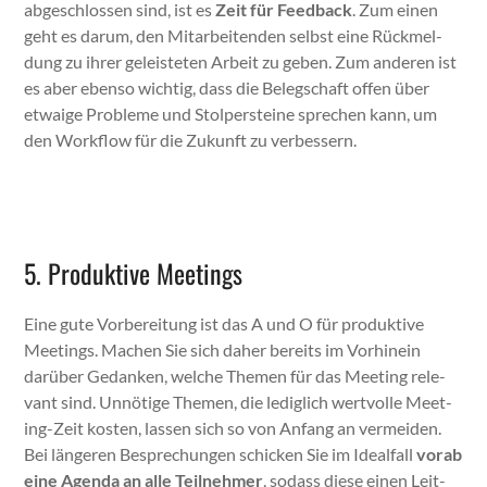
abgeschlossen sind, ist es
Zeit für Feed­back
. Zum einen
geht es darum, den Mitar­bei­t­en­den selb­st eine Rück­mel­
dung zu ihrer geleis­teten Arbeit zu geben. Zum anderen ist
es aber eben­so wichtig, dass die Belegschaft offen über
etwaige Prob­leme und Stolper­steine sprechen kann, um
den Work­flow für die Zukun­ft zu verbessern.
5. Produktive Meetings
Eine gute Vor­bere­itung ist das A und O für pro­duk­tive
Meet­ings. Machen Sie sich daher bere­its im Vorhinein
darüber Gedanken, welche The­men für das Meet­ing rel­e­
vant sind. Unnötige The­men, die lediglich wertvolle Meet­
ing-Zeit kosten, lassen sich so von Anfang an ver­mei­den.
Bei län­geren Besprechun­gen schick­en Sie im Ide­al­fall
vor­ab
eine Agen­da an alle Teil­nehmer
, sodass diese einen Leit­