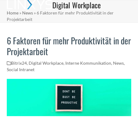
Digital Workplace
Skip
Open
Close
to
Home
»
News
»
6 Faktoren für mehr Produktivität in der
mobile
mobile
content
Projektarbeit
menu
menu
6 Faktoren für mehr Produktivität in der
Projektarbeit
Bitrix24
,
Digital Workplace
,
Interne Kommunikation
,
News
,
Social Intranet