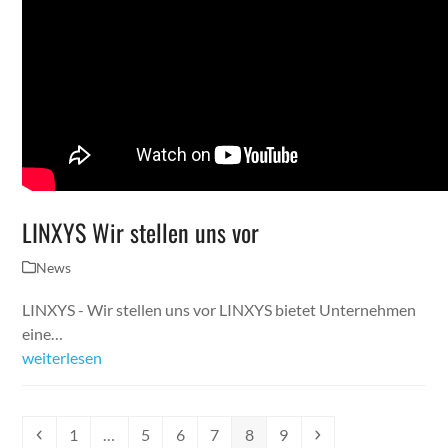
LINXYS Wir stellen uns vor
News
LINXYS - Wir stellen uns vor LINXYS bietet Unternehmen
eine…
weiterlesen
Vorheriger
Seite
Seite
Seite
Seite
Seite
Seite
Vorwärts
1
…
5
6
7
8
9