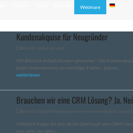
gen
Karriere
News
Kontakt
Webinare
Kundenakquise für Neugründer
Bitrix24
,
Social Intranet
Mit Bitrix24 einfach Kunden gewinnen - Die Kundenakqu
jedes Unternehmens ein wichtiger Faktor - jedoch…
weiterlesen
Brauchen wir eine CRM Lösung? Ja. Nein
Bitrix24
,
Digital Workplace
,
Interne Kommunikation
,
Social I
Vielleicht fragen Sie sich ob Sie überhaupt eine CRM Lösu
sich viele, vor allem…