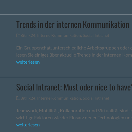
Trends in der internen Kommunikation
Bitrix24
,
Interne Kommunikation
,
Social Intranet
Ein Gruppenchat, unterschiedliche Arbeitsgruppen oder e
lesen Sie einiges über aktuelle Trends in der internen K
weiterlesen
Social Intranet: Must oder nice to have
Bitrix24
,
Interne Kommunikation
,
Social Intranet
Teamwork, Mobilität, Kollaboration und Virtualität sind 
wichtige Faktoren wie der Einsatz neuer Technologien u
weiterlesen