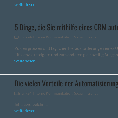
weiterlesen
5 Dinge, die Sie mithilfe eines CRM au
Bitrix24
,
Interne Kommunikation
,
Social Intranet
Zu den grossen und täglichen Herausforderungen eines 
Effizienz zu steigern und zum anderen gleichzeitig Ausg
weiterlesen
Die vielen Vorteile der Automatisierun
Bitrix24
,
Interne Kommunikation
,
Social Intranet
Inhaltsverzeichnis.
weiterlesen