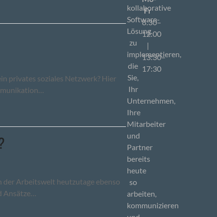
kollaborative
Fr
Software-
8:30–
Lösung
12:00
zu
|
implementieren,
13:30–
die
17:30
Sie,
in privates soziales Netzwerk? Hier
Ihr
ommunikation…
Unternehmen,
Ihre
Mitarbeiter
und
?
Partner
bereits
heute
in der Arbeitswelt heutzutage ebenso
so
nd Ansätze…
arbeiten,
kommunizieren
und