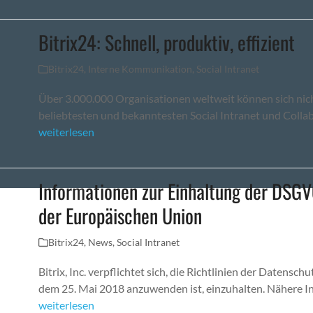
Bitrix24: Schnell, produktiv, effizient
Bitrix24
,
Interne Kommunikation
,
Social Intranet
Über 3.000.000 Organisationen weltweit können sich nicht
beliebtesten und bekanntesten Social Intranet und Coll
weiterlesen
Informationen zur Einhaltung der DSGV
der Europäischen Union
Bitrix24
,
News
,
Social Intranet
Bitrix, Inc. verpflichtet sich, die Richtlinien der Daten
dem 25. Mai 2018 anzuwenden ist, einzuhalten. Nähere 
weiterlesen